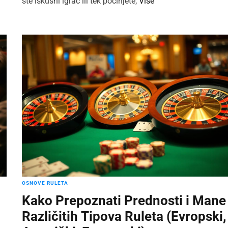
ste iskusni igrač ili tek počinjete,
Više
OSNOVE RULETA
Kako Prepoznati Prednosti i Mane
Različitih Tipova Ruleta (Evropski,