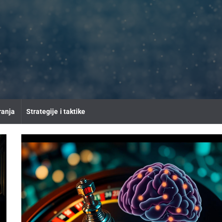
ranja
Strategije i taktike