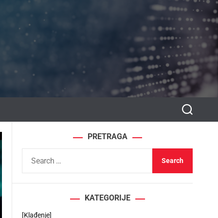
S
e
a
PRETRAGA
r
c
S
h
e
a
r
KATEGORIJE
c
h
[Klađenje]