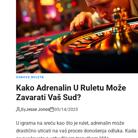
OSNOVE RULETA
Kako Adrenalin U Ruletu Može
Zavarati Vaš Sud?
By
Jesse Jones
05/14/2025
U igrama na sreću kao što je rulet, adrenalin može
drastično uticati na vaš proces donošenja odluka. Kada