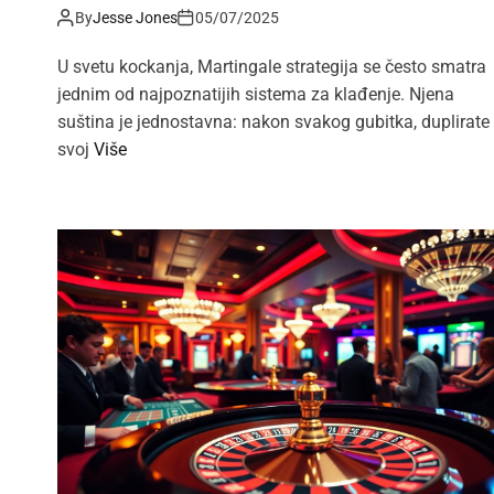
By
Jesse Jones
05/07/2025
U svetu kockanja, Martingale strategija se često smatra
jednim od najpoznatijih sistema za klađenje. Njena
suština je jednostavna: nakon svakog gubitka, duplirate
svoj
Više