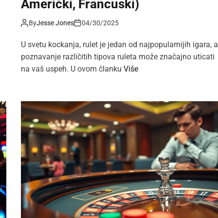
Američki, Francuski)
By
Jesse Jones
04/30/2025
U svetu kockanja, rulet je jedan od najpopularnijih igara, a
poznavanje različitih tipova ruleta može značajno uticati
na vaš uspeh. U ovom članku
Više