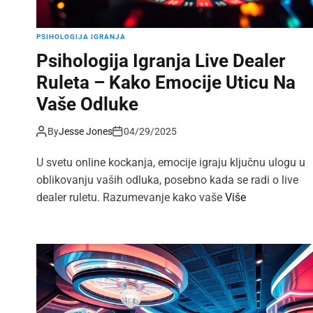
PSIHOLOGIJA IGRANJA
Psihologija Igranja Live Dealer
Ruleta – Kako Emocije Uticu Na
Vaše Odluke
By
Jesse Jones
04/29/2025
U svetu online kockanja, emocije igraju ključnu ulogu u
oblikovanju vaših odluka, posebno kada se radi o live
dealer ruletu. Razumevanje kako vaše
Više