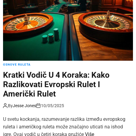
i
e
s
OSNOVE RULETA
Kratki Vodič U 4 Koraka: Kako
Razlikovati Evropski Rulet I
Američki Rulet
By
Jesse Jones
10/05/2025
U svetu kockanja, razumevanje razlika između evropskog
ruleta i američkog ruleta može značajno uticati na ishod
igre. Ovaj vodič u četiri koraka pružiće
Više