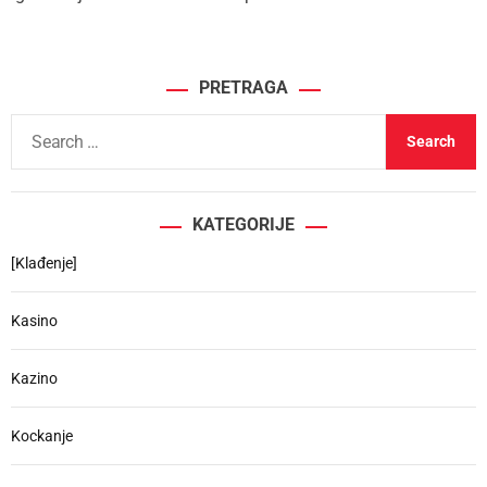
PRETRAGA
S
e
a
r
KATEGORIJE
c
h
[Klađenje]
f
o
Kasino
r
:
Kazino
Kockanje