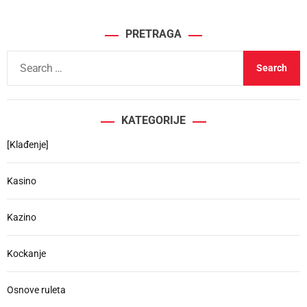
PRETRAGA
S
e
a
r
KATEGORIJE
c
h
[Klađenje]
f
o
Kasino
r
:
Kazino
Kockanje
Osnove ruleta