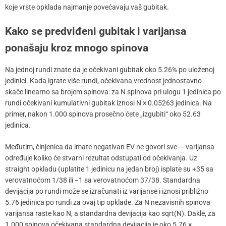
koje vrste opklada najmanje povećavaju vaš gubitak.
Kako se predviđeni gubitak i varijansa
ponašaju kroz mnogo spinova
Na jednoj rundi znate da je očekivani gubitak oko 5.26% po uloženoj
jedinici. Kada igrate više rundi, očekivana vrednost jednostavno
skače linearno sa brojem spinova: za N spinova pri ulogu 1 jedinica po
rundi očekivani kumulativni gubitak iznosi N × 0.05263 jedinica. Na
primer, nakon 1.000 spinova prosečno ćete „izgubiti“ oko 52.63
jedinica.
Međutim, činjenica da imate negativan EV ne govori sve — varijansa
određuje koliko će stvarni rezultat odstupati od očekivanja. Uz
straight opkladu (uplatite 1 jedinicu na jedan broj) isplate su +35 sa
verovatnoćom 1/38 ili −1 sa verovatnoćom 37/38. Standardna
devijacija po rundi može se izračunati iz varijanse i iznosi približno
5.76 jedinica po rundi za ovaj tip opklade. Za N nezavisnih spinova
varijansa raste kao N, a standardna devijacija kao sqrt(N). Dakle, za
1.000 spinova očekivana standardna devijacija je oko 5.76 ×