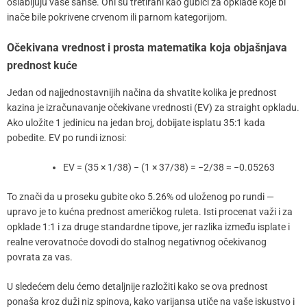
oslabljuju vaše šanse. Oni su tretirani kao gubici za opklade koje bi
inače bile pokrivene crvenom ili parnom kategorijom.
Očekivana vrednost i prosta matematika koja objašnjava
prednost kuće
Jedan od najjednostavnijih načina da shvatite kolika je prednost
kazina je izračunavanje očekivane vrednosti (EV) za straight opkladu.
Ako uložite 1 jedinicu na jedan broj, dobijate isplatu 35:1 kada
pobedite. EV po rundi iznosi:
EV = (35 × 1/38) − (1 × 37/38) = −2/38 ≈ −0.05263
To znači da u proseku gubite oko 5.26% od uloženog po rundi —
upravo je to kućna prednost američkog ruleta. Isti procenat važi i za
opklade 1:1 i za druge standardne tipove, jer razlika između isplate i
realne verovatnoće dovodi do stalnog negativnog očekivanog
povrata za vas.
U sledećem delu ćemo detaljnije razložiti kako se ova prednost
ponaša kroz duži niz spinova, kako varijansa utiče na vaše iskustvo i