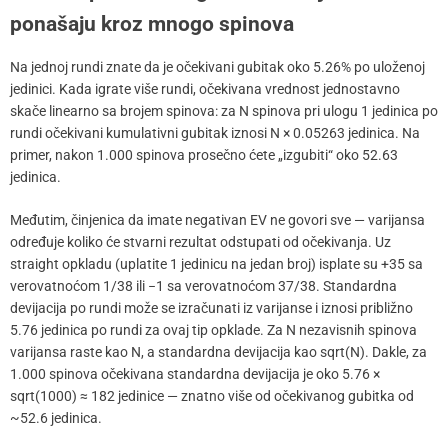
ponašaju kroz mnogo spinova
Na jednoj rundi znate da je očekivani gubitak oko 5.26% po uloženoj
jedinici. Kada igrate više rundi, očekivana vrednost jednostavno
skače linearno sa brojem spinova: za N spinova pri ulogu 1 jedinica po
rundi očekivani kumulativni gubitak iznosi N × 0.05263 jedinica. Na
primer, nakon 1.000 spinova prosečno ćete „izgubiti“ oko 52.63
jedinica.
Međutim, činjenica da imate negativan EV ne govori sve — varijansa
određuje koliko će stvarni rezultat odstupati od očekivanja. Uz
straight opkladu (uplatite 1 jedinicu na jedan broj) isplate su +35 sa
verovatnoćom 1/38 ili −1 sa verovatnoćom 37/38. Standardna
devijacija po rundi može se izračunati iz varijanse i iznosi približno
5.76 jedinica po rundi za ovaj tip opklade. Za N nezavisnih spinova
varijansa raste kao N, a standardna devijacija kao sqrt(N). Dakle, za
1.000 spinova očekivana standardna devijacija je oko 5.76 ×
sqrt(1000) ≈ 182 jedinice — znatno više od očekivanog gubitka od
~52.6 jedinica.