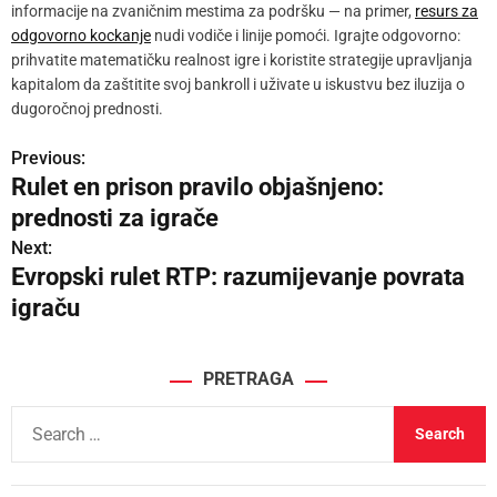
informacije na zvaničnim mestima za podršku — na primer,
resurs za
odgovorno kockanje
nudi vodiče i linije pomoći. Igrajte odgovorno:
prihvatite matematičku realnost igre i koristite strategije upravljanja
kapitalom da zaštitite svoj bankroll i uživate u iskustvu bez iluzija o
dugoročnoj prednosti.
Previous:
P
Rulet en prison pravilo objašnjeno:
o
prednosti za igrače
s
Next:
Evropski rulet RTP: razumijevanje povrata
t
igraču
n
a
PRETRAGA
v
S
e
i
a