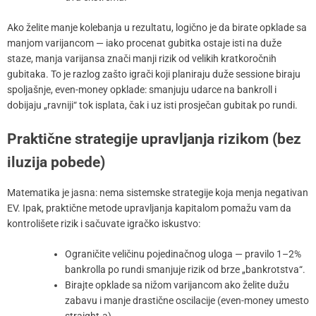
Ako želite manje kolebanja u rezultatu, logično je da birate opklade sa
manjom varijancom — iako procenat gubitka ostaje isti na duže
staze, manja varijansa znači manji rizik od velikih kratkoročnih
gubitaka. To je razlog zašto igrači koji planiraju duže sessione biraju
spoljašnje, even-money opklade: smanjuju udarce na bankroll i
dobijaju „ravniji“ tok isplata, čak i uz isti prosječan gubitak po rundi.
Praktične strategije upravljanja rizikom (bez
iluzija pobede)
Matematika je jasna: nema sistemske strategije koja menja negativan
EV. Ipak, praktične metode upravljanja kapitalom pomažu vam da
kontrolišete rizik i sačuvate igračko iskustvo:
Ograničite veličinu pojedinačnog uloga — pravilo 1–2%
bankrolla po rundi smanjuje rizik od brze „bankrotstva“.
Birajte opklade sa nižom varijancom ako želite dužu
zabavu i manje drastične oscilacije (even-money umesto
straight-a).