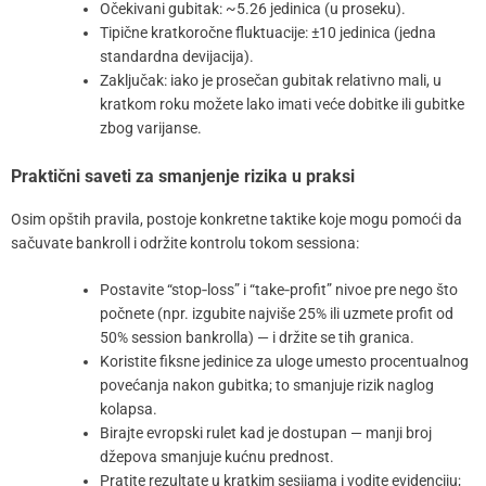
Očekivani gubitak: ~5.26 jedinica (u proseku).
Tipične kratkoročne fluktuacije: ±10 jedinica (jedna
standardna devijacija).
Zaključak: iako je prosečan gubitak relativno mali, u
kratkom roku možete lako imati veće dobitke ili gubitke
zbog varijanse.
Praktični saveti za smanjenje rizika u praksi
Osim opštih pravila, postoje konkretne taktike koje mogu pomoći da
sačuvate bankroll i održite kontrolu tokom sessiona:
Postavite “stop‑loss” i “take‑profit” nivoe pre nego što
počnete (npr. izgubite najviše 25% ili uzmete profit od
50% session bankrolla) — i držite se tih granica.
Koristite fiksne jedinice za uloge umesto procentualnog
povećanja nakon gubitka; to smanjuje rizik naglog
kolapsa.
Birajte evropski rulet kad je dostupan — manji broj
džepova smanjuje kućnu prednost.
Pratite rezultate u kratkim sesijama i vodite evidenciju;