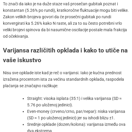
To znači da iako je na duže staze vaš prosečan gubitak poznat i
konstantan (5.26% po rundi), kratkoročne fluktuacije mogu biti velike.
Zakon velikih brojeva govori da će prosečni gubitak po rundi
konvergirati ka 5.26% kako N raste, ali za to su često potrebni vrlo
veliki brojevi spinova da bi nasumične oscilacije postale mala frakcija
od očekivanja.
Varijansa različitih opklada i kako to utiče na
vaše iskustvo
Nisu sve opklade iste kad je reč o varijansi. Iako je kućna prednost
izražena procentom ista za većinu standardnih opklada, raspodela
plaćanja se značajno razlikuje:
Straight: visoka isplata (35:1) i velika varijansa (SD ≈
5.76 po uloženoj jedinici).
Even-money (crveno/crno, par/nepar): niska varijansa
(SD ≈ 1 po uloženoj jedinici) jer su ishodi blizu ±1.
Srednje opklade (dozen/kolona): varijansa između ova
dva ekstrema.