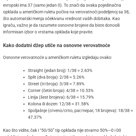
evropski ima 37 (samo jedan 0). To znači da svaka pojedinačna
opklada u američkom ruletu počiva na verovatnoći podeljenoj sa 38,
što automatski menja očekivanu vrednost vaših dobitaka. Kao
igraču, važno je da razumete osnovne brojeve da biste donosili
informisan izbor o vrstama opklada koje pravite.
Kako dodatni džep utiče na osnovne verovatnoće
Osnovne verovatnoće u američkom ruletu izgledaju ovako:
Straight (jedan broj): 1/38 ≈ 2.63%
Split (dva broja): 2/38 ≈ 5.26%
Street (tri broja): 3/38 ≈ 7.89%
Corner (četiri broja): 4/38 ≈ 10.53%
Linija (šest brojeva): 6/38 ≈ 15.79%
Kolona ili dozen: 12/38 ≈ 31.58%
Spoljašnje (crveno/crno, par/nepar, 18 brojeva): 18/38 ≈
47.37%
Kao što vidite, čak i “50/50” tip opklada nije stvarno 50%—0 i 00