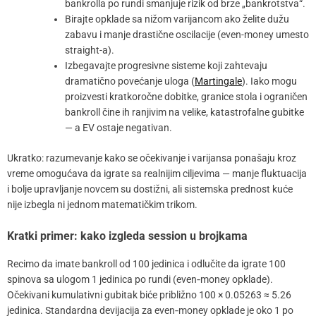
bankrolla po rundi smanjuje rizik od brze „bankrotstva“.
Birajte opklade sa nižom varijancom ako želite dužu
zabavu i manje drastične oscilacije (even-money umesto
straight-a).
Izbegavajte progresivne sisteme koji zahtevaju
dramatično povećanje uloga (
Martingale
). Iako mogu
proizvesti kratkoročne dobitke, granice stola i ograničen
bankroll čine ih ranjivim na velike, katastrofalne gubitke
— a EV ostaje negativan.
Ukratko: razumevanje kako se očekivanje i varijansa ponašaju kroz
vreme omogućava da igrate sa realnijim ciljevima — manje fluktuacija
i bolje upravljanje novcem su dostižni, ali sistemska prednost kuće
nije izbegla ni jednom matematičkim trikom.
Kratki primer: kako izgleda session u brojkama
Recimo da imate bankroll od 100 jedinica i odlučite da igrate 100
spinova sa ulogom 1 jedinica po rundi (even‑money opklade).
Očekivani kumulativni gubitak biće približno 100 × 0.05263 ≈ 5.26
jedinica. Standardna devijacija za even‑money opklade je oko 1 po