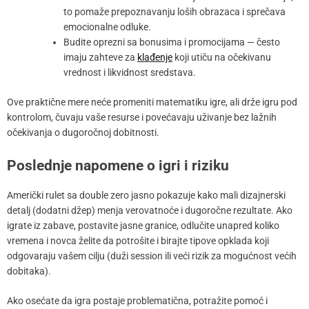
to pomaže prepoznavanju loših obrazaca i sprečava
emocionalne odluke.
Budite oprezni sa bonusima i promocijama — često
imaju zahteve za
klađenje
koji utiču na očekivanu
vrednost i likvidnost sredstava.
Ove praktične mere neće promeniti matematiku igre, ali drže igru pod
kontrolom, čuvaju vaše resurse i povećavaju uživanje bez lažnih
očekivanja o dugoročnoj dobitnosti.
Poslednje napomene o igri i riziku
Američki rulet sa double zero jasno pokazuje kako mali dizajnerski
detalj (dodatni džep) menja verovatnoće i dugoročne rezultate. Ako
igrate iz zabave, postavite jasne granice, odlučite unapred koliko
vremena i novca želite da potrošite i birajte tipove opklada koji
odgovaraju vašem cilju (duži session ili veći rizik za mogućnost većih
dobitaka).
Ako osećate da igra postaje problematična, potražite pomoć i