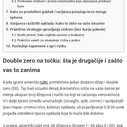
Očekivana vrednost i prosta matematika koja objašnjava prednost
kuće
Kako se predviđeni gubitak i varijansa ponašaju kroz mnogo
spinova
Varijansa različitih opklada i kako to utiče na vaše iskustvo
Praktične strategije upravljanja rizikom (bez iluzija pobede)
Kratki primer: kako izgleda session u brojkama
Praktični saveti za smanjenje rizika u praksi
Poslednje napomene o igri i riziku
Double zero na točku: šta je drugačije i zašto
vas to zanima
Kada igrate američki
rulet
, primetićete jedan dodatni džep—double
zero (00). Taj mali vizuelni detalj dramatično utiče na vaše šanse jer
menja ukupan broj džepova i način na koji se računaju verovatnoće.
Vi i dalje birate između unutrašnjih (straight, split, corner) i spoljašnjih
(par/nepar, crveno/crno, kolona) opklada, ali pojavljivanje 0 ili 00 uvek
pogađa određene tipove opklada koje bi inače bile dobitne.
U praksi, američki rulet ima 38 džepova (brojevi 1–36 plus 0 i 00), dok