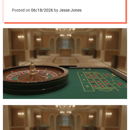
i
e
Posted on
06/18/2026
by
Jesse Jones
s