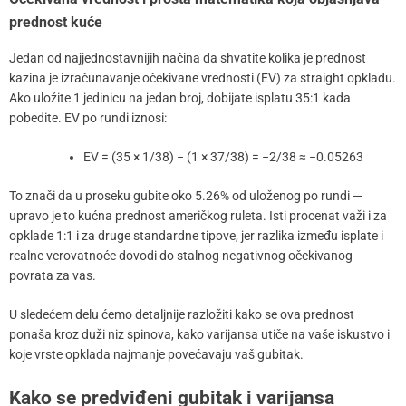
prednost kuće
Jedan od najjednostavnijih načina da shvatite kolika je prednost
kazina je izračunavanje očekivane vrednosti (EV) za straight opkladu.
Ako uložite 1 jedinicu na jedan broj, dobijate isplatu 35:1 kada
pobedite. EV po rundi iznosi:
EV = (35 × 1/38) − (1 × 37/38) = −2/38 ≈ −0.05263
To znači da u proseku gubite oko 5.26% od uloženog po rundi —
upravo je to kućna prednost američkog ruleta. Isti procenat važi i za
opklade 1:1 i za druge standardne tipove, jer razlika između isplate i
realne verovatnoće dovodi do stalnog negativnog očekivanog
povrata za vas.
U sledećem delu ćemo detaljnije razložiti kako se ova prednost
ponaša kroz duži niz spinova, kako varijansa utiče na vaše iskustvo i
koje vrste opklada najmanje povećavaju vaš gubitak.
Kako se predviđeni gubitak i varijansa