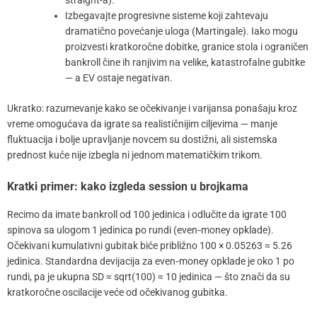
Izbegavajte progresivne sisteme koji zahtevaju
dramatično povećanje uloga (Martingale). Iako mogu
proizvesti kratkoročne dobitke, granice stola i ograničen
bankroll čine ih ranjivim na velike, katastrofalne gubitke
— a EV ostaje negativan.
Ukratko: razumevanje kako se očekivanje i varijansa ponašaju kroz
vreme omogućava da igrate sa realističnijim ciljevima — manje
fluktuacija i bolje upravljanje novcem su dostižni, ali sistemska
prednost kuće nije izbegla ni jednom matematičkim trikom.
Kratki primer: kako izgleda session u brojkama
Recimo da imate bankroll od 100 jedinica i odlučite da igrate 100
spinova sa ulogom 1 jedinica po rundi (even‑money opklade).
Očekivani kumulativni gubitak biće približno 100 × 0.05263 ≈ 5.26
jedinica. Standardna devijacija za even‑money opklade je oko 1 po
rundi, pa je ukupna SD ≈ sqrt(100) ≈ 10 jedinica — što znači da su
kratkoročne oscilacije veće od očekivanog gubitka.