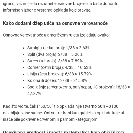
igraču, važno je da razumete osnovne brojeve da biste donosili
informisan izbor o vrstama opklada koje pravite.
Kako dodatni džep utiče na osnovne verovatnoće
Osnovne verovatnoće u američkom ruletu izgledaju ovako:
Straight (jedan broj): 1/38 ≈ 2.63%
Split (dva broja): 2/38 ≈ 5.26%
Street (tri broja): 3/38 ≈ 7.89%
Corner (četiri broja): 4/38 ≈ 10.53%
Linija (šest brojeva): 6/38 ≈ 15.79%
Kolona ili dozen: 12/38 ≈ 31.58%
Spoljašnje (crveno/crno, par/nepar, 18 brojeva): 18/38 ≈
47.37%
Kao što vidite, čak i “50/50” tip opklada nije stvarno 50%—0 i 00
oslabljuju vaše šanse. Oni su tretirani kao gubici za opklade koje bi
inače bile pokrivene crvenom ili parnom kategorijom.
Očekivana vrednost i prosta matematika koja objašnjava