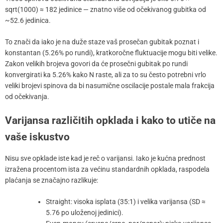
sqrt(1000) ≈ 182 jedinice — znatno više od očekivanog gubitka od
~52.6 jedinica.
To znači da iako je na duže staze vaš prosečan gubitak poznat i
konstantan (5.26% po rundi), kratkoročne fluktuacije mogu biti velike.
Zakon velikih brojeva govori da će prosečni gubitak po rundi
konvergirati ka 5.26% kako N raste, ali za to su često potrebni vrlo
veliki brojevi spinova da bi nasumične oscilacije postale mala frakcija
od očekivanja.
Varijansa različitih opklada i kako to utiče na
vaše iskustvo
Nisu sve opklade iste kad je reč o varijansi. Iako je kućna prednost
izražena procentom ista za većinu standardnih opklada, raspodela
plaćanja se značajno razlikuje:
Straight: visoka isplata (35:1) i velika varijansa (SD ≈
5.76 po uloženoj jedinici).