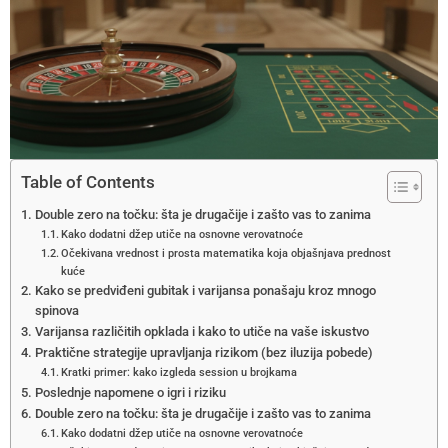
Table of Contents
Double zero na točku: šta je drugačije i zašto vas to zanima
Kako dodatni džep utiče na osnovne verovatnoće
Očekivana vrednost i prosta matematika koja objašnjava prednost
kuće
Kako se predviđeni gubitak i varijansa ponašaju kroz mnogo
spinova
Varijansa različitih opklada i kako to utiče na vaše iskustvo
Praktične strategije upravljanja rizikom (bez iluzija pobede)
Kratki primer: kako izgleda session u brojkama
Poslednje napomene o igri i riziku
Double zero na točku: šta je drugačije i zašto vas to zanima
Kako dodatni džep utiče na osnovne verovatnoće