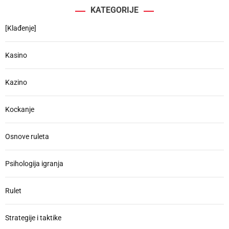
g
r
KATEGORIJE
c
a
h
[Klađenje]
t
f
o
Kasino
i
r
o
:
Kazino
n
Kockanje
Osnove ruleta
Psihologija igranja
Rulet
Strategije i taktike