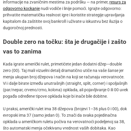
informacije na zvaničnim mestima za podršku — na primer,
resurs za
odgovorno kockanje
nudi vodiče i linije pomoći. Igrajte odgovorno:
prihvatite matematičku realnost igre i koristite strategije upravljanja
kapitalom da zaštitite svoj bankroll i uživate u iskustvu bez iluzija o
dugoročnoj prednosti.
Double zero na točku: šta je drugačije i zašto
vas to zanima
Kada igrate američki rulet, primetićete jedan dodatni džep—double
zero (00). Taj mali vizuelni detalj dramatično utiče na vaše šanse jer
menja ukupan broj džepova i način na koji se računaju verovatnoće.
Vi i dalje birate između unutrašnjih (straight, split, corner) i spoljašnjih
(par/nepar, crveno/crno, kolona) opklada, ali pojavljivanje 0 ili 00 uvek
pogađa određene tipove opklada koje bi inače bile dobitne.
U praksi, američki rulet ima 38 džepova (brojevi 1–36 plus 0 i 00), dok
evropski ima 37 (samo jedan 0). To znači da svaka pojedinačna
opklada u američkom ruletu počiva na verovatnoći podeljenoj sa 38,
što automatski menja očekivanu vrednost vaših dobitaka. Kao