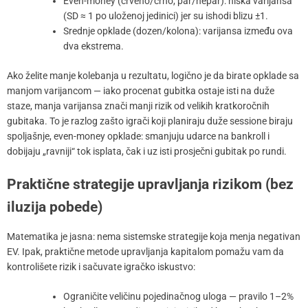
Even-money (crveno/crno, par/nepar): niska varijansa
(SD ≈ 1 po uloženoj jedinici) jer su ishodi blizu ±1.
Srednje opklade (dozen/kolona): varijansa između ova
dva ekstrema.
Ako želite manje kolebanja u rezultatu, logično je da birate opklade sa
manjom varijancom — iako procenat gubitka ostaje isti na duže
staze, manja varijansa znači manji rizik od velikih kratkoročnih
gubitaka. To je razlog zašto igrači koji planiraju duže sessione biraju
spoljašnje, even-money opklade: smanjuju udarce na bankroll i
dobijaju „ravniji“ tok isplata, čak i uz isti prosječni gubitak po rundi.
Praktične strategije upravljanja rizikom (bez
iluzija pobede)
Matematika je jasna: nema sistemske strategije koja menja negativan
EV. Ipak, praktične metode upravljanja kapitalom pomažu vam da
kontrolišete rizik i sačuvate igračko iskustvo:
Ograničite veličinu pojedinačnog uloga — pravilo 1–2%