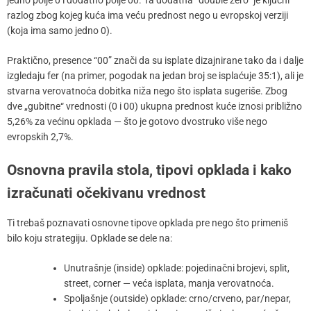
razlog zbog kojeg kuća ima veću prednost nego u evropskoj verziji
(koja ima samo jedno 0).
Praktično, presence “00” znači da su isplate dizajnirane tako da i dalje
izgledaju fer (na primer, pogodak na jedan broj se isplaćuje 35:1), ali je
stvarna verovatnoća dobitka niža nego što isplata sugeriše. Zbog
dve „gubitne“ vrednosti (0 i 00) ukupna prednost kuće iznosi približno
5,26% za većinu opklada — što je gotovo dvostruko više nego
evropskih 2,7%.
Osnovna pravila stola, tipovi opklada i kako
izračunati očekivanu vrednost
Ti trebaš poznavati osnovne tipove opklada pre nego što primeniš
bilo koju strategiju. Opklade se dele na:
Unutrašnje (inside) opklade: pojedinačni brojevi, split,
street, corner — veća isplata, manja verovatnoća.
Spoljašnje (outside) opklade: crno/crveno, par/nepar,