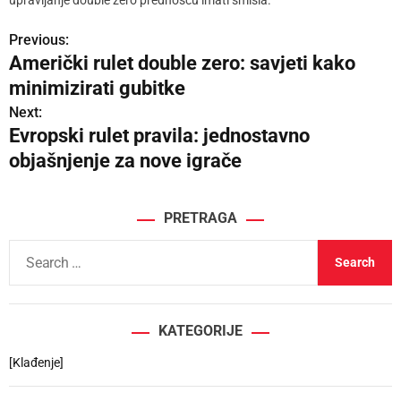
Previous:
P
Američki rulet double zero: savjeti kako
o
minimizirati gubitke
s
Next:
Evropski rulet pravila: jednostavno
t
objašnjenje za nove igrače
n
a
PRETRAGA
v
S
e
i
a
g
r
KATEGORIJE
c
a
h
[Klađenje]
t
f