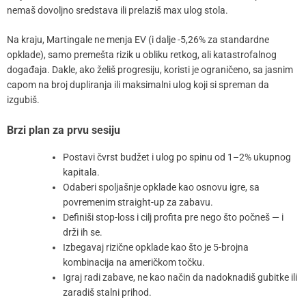
nemaš dovoljno sredstava ili prelaziš max ulog stola.
Na kraju, Martingale ne menja EV (i dalje -5,26% za standardne
opklade), samo premešta rizik u obliku retkog, ali katastrofalnog
događaja. Dakle, ako želiš progresiju, koristi je ograničeno, sa jasnim
capom na broj dupliranja ili maksimalni ulog koji si spreman da
izgubiš.
Brzi plan za prvu sesiju
Postavi čvrst budžet i ulog po spinu od 1–2% ukupnog
kapitala.
Odaberi spoljašnje opklade kao osnovu igre, sa
povremenim straight-up za zabavu.
Definiši stop-loss i cilj profita pre nego što počneš — i
drži ih se.
Izbegavaj rizične opklade kao što je 5-brojna
kombinacija na američkom točku.
Igraj radi zabave, ne kao način da nadoknadiš gubitke ili
zaradiš stalni prihod.