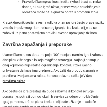
Prave fizičke nepravilnosti točka (wheel bias) su retke
danas, ali ako igraš uživo, primećivanje neuobičajenih
obrazaca može biti signal za oprez ili promenu stola.
Kratak dnevnik sesija i svesna odluka o tempu igre često prave razliku
između impulzivnog i kontrolisanog igranja. Na kraju, cilj je da se
zabaviš uz jasno postavljena pravila i svesno upravljanje rizikom.
Završna zapažanja i preporuke
U američkom ruletu dodatno polje “00” menja dinamiku igre i zahteva
disciplinu više nego bilo koja magična strategija. Najbolji pristup je
onaj koji kombinuje realna ograničenja, kontrolu rizika i jasno
prihvatanje da kuća ima prednost. Ako želiš da produbiš znanje o
pravilima i varijantama ruleta, korisna polazna tačka je
Više o
pravilima ruleta
.
Ako osetiš da igra prestaje da bude zabavna ili kontroliše tvoje
ponašanje, potraži pomoć lokalnih servisa za odgovorno klađenje.
Igraj pametno, drži se plana i neka ti cilj bude uživanje — tada će i
upravljanje double zero prednošću imati smisla.