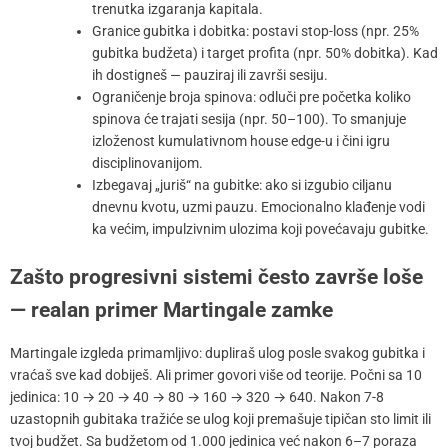
trenutka izgaranja kapitala.
Granice gubitka i dobitka: postavi stop-loss (npr. 25%
gubitka budžeta) i target profita (npr. 50% dobitka). Kad
ih dostigneš — pauziraj ili završi sesiju.
Ograničenje broja spinova: odluči pre početka koliko
spinova će trajati sesija (npr. 50–100). To smanjuje
izloženost kumulativnom house edge-u i čini igru
disciplinovanijom.
Izbegavaj „juriš“ na gubitke: ako si izgubio ciljanu
dnevnu kvotu, uzmi pauzu. Emocionalno klađenje vodi
ka većim, impulzivnim ulozima koji povećavaju gubitke.
Zašto progresivni sistemi često završe loše
— realan primer Martingale zamke
Martingale izgleda primamljivo: dupliraš ulog posle svakog gubitka i
vraćaš sve kad dobiješ. Ali primer govori više od teorije. Počni sa 10
jedinica: 10 → 20 → 40 → 80 → 160 → 320 → 640. Nakon 7-8
uzastopnih gubitaka tražiće se ulog koji premašuje tipičan sto limit ili
tvoj budžet. Sa budžetom od 1.000 jedinica već nakon 6–7 poraza