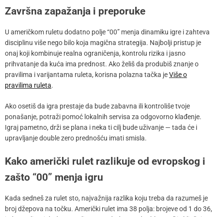
Završna zapažanja i preporuke
U američkom ruletu dodatno polje “00” menja dinamiku igre i zahteva
disciplinu više nego bilo koja magična strategija. Najbolji pristup je
onaj koji kombinuje realna ograničenja, kontrolu rizika i jasno
prihvatanje da kuća ima prednost. Ako želiš da produbiš znanje o
pravilima i varijantama ruleta, korisna polazna tačka je
Više o
pravilima ruleta
.
Ako osetiš da igra prestaje da bude zabavna ili kontroliše tvoje
ponašanje, potraži pomoć lokalnih servisa za odgovorno klađenje.
Igraj pametno, drži se plana i neka ti cilj bude uživanje — tada će i
upravljanje double zero prednošću imati smisla.
Kako američki rulet razlikuje od evropskog i
zašto “00” menja igru
Kada sedneš za rulet sto, najvažnija razlika koju treba da razumeš je
broj džepova na točku. Američki rulet ima 38 polja: brojeve od 1 do 36,