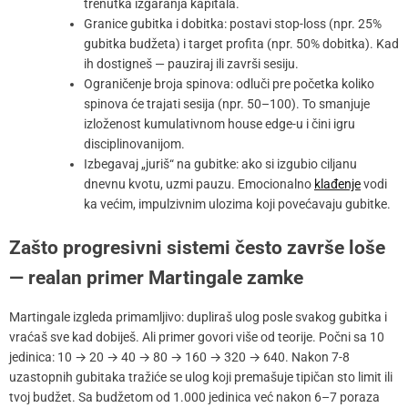
trenutka izgaranja kapitala.
Granice gubitka i dobitka: postavi stop-loss (npr. 25%
gubitka budžeta) i target profita (npr. 50% dobitka). Kad
ih dostigneš — pauziraj ili završi sesiju.
Ograničenje broja spinova: odluči pre početka koliko
spinova će trajati sesija (npr. 50–100). To smanjuje
izloženost kumulativnom house edge-u i čini igru
disciplinovanijom.
Izbegavaj „juriš“ na gubitke: ako si izgubio ciljanu
dnevnu kvotu, uzmi pauzu. Emocionalno
klađenje
vodi
ka većim, impulzivnim ulozima koji povećavaju gubitke.
Zašto progresivni sistemi često završe loše
— realan primer Martingale zamke
Martingale izgleda primamljivo: dupliraš ulog posle svakog gubitka i
vraćaš sve kad dobiješ. Ali primer govori više od teorije. Počni sa 10
jedinica: 10 → 20 → 40 → 80 → 160 → 320 → 640. Nakon 7-8
uzastopnih gubitaka tražiće se ulog koji premašuje tipičan sto limit ili
tvoj budžet. Sa budžetom od 1.000 jedinica već nakon 6–7 poraza