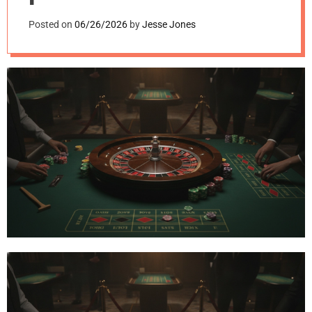
i
prednosti
e
Posted on
06/26/2026
by
Jesse Jones
s