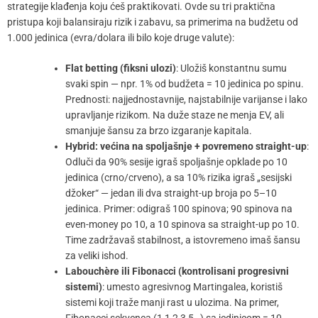
strategije klađenja koju ćeš praktikovati. Ovde su tri praktična
pristupa koji balansiraju rizik i zabavu, sa primerima na budžetu od
1.000 jedinica (evra/dolara ili bilo koje druge valute):
Flat betting (fiksni ulozi)
: Uložiš konstantnu sumu
svaki spin — npr. 1% od budžeta = 10 jedinica po spinu.
Prednosti: najjednostavnije, najstabilnije varijanse i lako
upravljanje rizikom. Na duže staze ne menja EV, ali
smanjuje šansu za brzo izgaranje kapitala.
Hybrid: većina na spoljašnje + povremeno straight-up
:
Odluči da 90% sesije igraš spoljašnje opklade po 10
jedinica (crno/crveno), a sa 10% rizika igraš „sesijski
džoker“ — jedan ili dva straight-up broja po 5–10
jedinica. Primer: odigraš 100 spinova; 90 spinova na
even-money po 10, a 10 spinova sa straight-up po 10.
Time zadržavaš stabilnost, a istovremeno imaš šansu
za veliki ishod.
Labouchère ili Fibonacci (kontrolisani progresivni
sistemi)
: umesto agresivnog Martingalea, koristiš
sistemi koji traže manji rast u ulozima. Na primer,
Fibonacci sekvenca (1,1,2,3,5…) sa jedinicom = 10