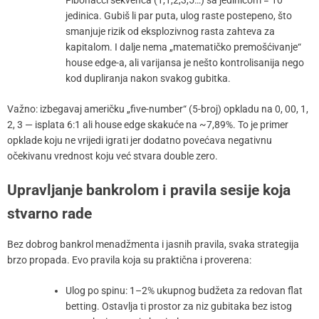
jedinica. Gubiš li par puta, ulog raste postepeno, što
smanjuje rizik od eksplozivnog rasta zahteva za
kapitalom. I dalje nema „matematičko premošćivanje“
house edge-a, ali varijansa je nešto kontrolisanija nego
kod dupliranja nakon svakog gubitka.
Važno: izbegavaj američku „five-number“ (5-broj) opkladu na 0, 00, 1,
2, 3 — isplata 6:1 ali house edge skakuće na ~7,89%. To je primer
opklade koju ne vrijedi igrati jer dodatno povećava negativnu
očekivanu vrednost koju već stvara double zero.
Upravljanje bankrolom i pravila sesije koja
stvarno rade
Bez dobrog bankrol menadžmenta i jasnih pravila, svaka strategija
brzo propada. Evo pravila koja su praktična i proverena:
Ulog po spinu: 1–2% ukupnog budžeta za redovan flat
betting. Ostavlja ti prostor za niz gubitaka bez istog