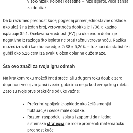
visok/nizak, kolone i desetine — niže isplate, veća šansa
za dobitak.
Da bi razumeo prednost kuće, pogledaj primer jednostavne opklade:
ako uložiš na jedan broj, verovatnoća dobitka je 1/38, a kazino
isplaćuje 35:1. Očekivana vrednost (EV) po uloženom dolaru je
negativna iz razloga što isplata ne prati tačnu verovatnoću. Razliku
možeš izraziti i kao house edge: 2/38 ≈ 5,26% — to znači da statistički
gubiš oko 5,26 centi za svaki uložen dolar na duže staze.
Šta ovo znači za tvoju igru odmah
Na kratkom roku možeš imati sreće, ali u dugom roku double zero
doprinosi većoj varijansi i većim gubicima nego kod evropskog ruleta.
Zato su tvoje prve praktične odluke važne:
Preferiraj spoljašnje opklade ako želiš smanjiti
fluktuacije i češće male dobitke.
Razumi raspodelu isplata i zapamti da nijedna
sistemska
strategija
ne može promeniti matematičku
prednost kuće.