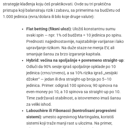
strategije klađenja koju ćeš praktikovati. Ovde su tri praktična
pristupa koji balansiraju rizik i zabavu, sa primerima na budžetu od
1.000 jedinica (evra/dolara ili bilo koje druge valute):
Flat betting (fiksni ulozi)
: Uložiš konstantnu sumu
svaki spin — npr. 1% od budžeta = 10 jedinica po spinu.
Prednosti: najjednostavnije, najstabilnije varijanse i lako
upravljanje rizikom. Na duže staze ne menja EV, ali
smanjuje šansu za brzo izgaranje kapitala.
Hybrid: većina na spoljašnje + povremeno straight-up
:
Odluči da 90% sesije igraš spoljašnje opklade po 10
jedinica (crno/crveno), a sa 10% rizika igraš „sesijski
džoker“ — jedan ili dva straight-up broja po 5–10
jedinica. Primer: odigraš 100 spinova; 90 spinova na
even-money po 10, a 10 spinova sa straight-up po 10.
Time zadržavaš stabilnost, a istovremeno imaš šansu
za veliki ishod.
Labouchère ili Fibonacci (kontrolisani progresivni
sistemi)
: umesto agresivnog Martingalea, koristiš
sistemi koji traže manji rast u ulozima. Na primer,