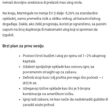
nemaš dovoljno sredstava ili prelaziš max ulog stola.
Na kraju, Martingale ne menja EV (i dalje -5,26% za standardne
opklade), samo premešta rizik u obliku retkog, ali katastrofalnog
događaja. Dakle, ako želiš progresiju, koristi je ograničeno, sa jasnim
capom na broj dupliranja ili maksimalni ulog koji si spreman da
izgubiš.
Brzi plan za prvu sesiju
Postavi čvrst budžet i ulog po spinu od 1–2% ukupnog
kapitala.
Odaberi spoljašnje opklade kao osnovu igre, sa
povremenim straight-up za zabavu.
Definiši stop-loss i cilj profita pre nego što počneš — i
drži ih se.
Izbegavaj rizične opklade kao što je 5-brojna
kombinacija na američkom točku.
Igraj radi zabave, ne kao način da nadoknadiš gubitke ili
zaradiš stalni prihod.