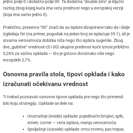
jedno polje 0 i dodatno polje 00. Ta dodatna “double zero” je ključni
razlog zbog kojeg kuća ima veću prednost nego u evropskoj verziji
(koja ima samo jedno 0).
Praktično, presence “00” znači da su isplate dizajnirane tako da i dalje
izgledaju fer (na primer, pogodak na jedan broj se isplaćuje 35:1), ali je
stvarna verovatnoća dobitka niža nego što isplata sugeriše. Zbog
dve „gubitne“ vrednosti (0 i 00) ukupna prednost kuće iznosi približno
5,26% za većinu opklada — što je gotovo dvostruko više nego
evropskih 2,7%.
Osnovna pravila stola, tipovi opklada i kako
izračunati očekivanu vrednost
Ti trebaš poznavati osnovne tipove opklada pre nego što primeniš
bilo koju strategiju. Opklade se dele na:
Unutrašnje (inside) opklade: pojedinačni brojevi, split,
street, corner — veća isplata, manja verovatnoća.
Spoljašnje (outside) opklade: crno/crveno, par/nepar,