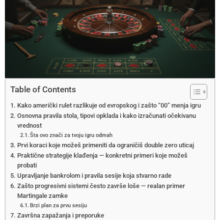
Table of Contents
Kako američki rulet razlikuje od evropskog i zašto “00” menja igru
Osnovna pravila stola, tipovi opklada i kako izračunati očekivanu
vrednost
Šta ovo znači za tvoju igru odmah
Prvi koraci koje možeš primeniti da ograničiš double zero uticaj
Praktične strategije klađenja — konkretni primeri koje možeš
probati
Upravljanje bankrolom i pravila sesije koja stvarno rade
Zašto progresivni sistemi često završe loše — realan primer
Martingale zamke
Brzi plan za prvu sesiju
Završna zapažanja i preporuke