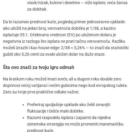
visok/nizak, kolone i desetine — niže isplate, veća šansa
za dobitak.
Da bi razumeo prednost kuće, pogledaj primer jednostavne opklade:
ako uložiš na jedan broj, verovatnoća dobitka je 1/38, a kazino
isplaćuje 35:1. Očekivana vrednost (EV) po uloženom dolaru je
negativna iz razloga što isplata ne prati tačnu verovatnoću. Razliku
možeš izraziti i kao house edge: 2/38 ≈ 5,26% — to znači da statistički
gubiš oko 5,26 centi za svaki uložen dolar na duže staze.
Šta ovo znači za tvoju igru odmah
Na kratkom roku možeš imati sreće, ali u dugom roku double zero
doprinosi većoj varijansi i većim gubicima nego kod evropskog ruleta.
Zato su tvoje prve praktične odluke važne:
Preferiraj spoljašnje opklade ako želiš smanjiti
fluktuacije i češće male dobitke.
Razumi raspodelu isplata i zapamti da nijedna
sistemska strategija ne može promeniti matematičku
prednost kuće.