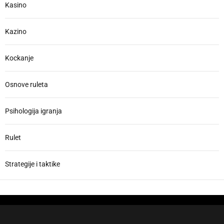
o
Kasino
i
r
o
:
Kazino
n
Kockanje
Osnove ruleta
Psihologija igranja
Rulet
Strategije i taktike