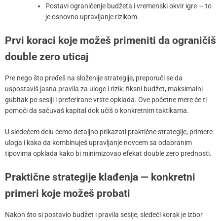
Postavi ograničenje budžeta i vremenski okvir igre — to
je osnovno upravljanje rizikom.
Prvi koraci koje možeš primeniti da ograničiš
double zero uticaj
Pre nego što pređeš na složenije strategije, preporuči se da
uspostaviš jasna pravila za uloge i rizik: fiksni budžet, maksimalni
gubitak po sesiji i preferirane vrste opklada. Ove početne mere će ti
pomoći da sačuvaš kapital dok učiš o konkretnim taktikama.
U sledećem delu ćemo detaljno prikazati praktične strategije, primere
uloga i kako da kombinuješ upravljanje novcem sa odabranim
tipovima opklada kako bi minimizovao efekat double zero prednosti.
Praktične strategije klađenja — konkretni
primeri koje možeš probati
Nakon što si postavio budžet i pravila sesije, sledeći korak je izbor