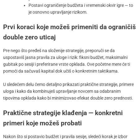
Postavi ograničenje budžeta i vremenski okvir igre — to
je osnovno upravljanje rizikom.
Prvi koraci koje možeš primeniti da ograničiš
double zero uticaj
Pre nego što pređeš na složenije strategije, preporuči se da
uspostaviš jasna pravila za uloge i rizik: fiksni budžet, maksimalni
gubitak po sesiji i preferirane vrste opklada. Ove početne mere će ti
pomoći da sačuvaš kapital dok učiš o konkretnim taktikama.
U sledećem delu ćemo detaljno prikazati praktične strategije, primere
uloga i kako da kombinuješ upravljanje novcem sa odabranim
tipovima opklada kako bi minimizovao efekat double zero prednosti.
Praktične strategije klađenja — konkretni
primeri koje možeš probati
Nakon što si postavio budžet i pravila sesije, sledeći korak je izbor