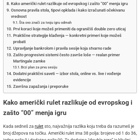
Kako američki rulet razlikuje od evropskog i zašto “00” menja igru
Osnovna pravila stola, tipovi opklada i kako izračunati očekivanu
vrednost
Šta ovo znači za tvoju igru odmah
Prvi koraci koje možeš primeniti da ograničiš double zero uticaj
Praktične strategije klađenja — konkretni primeri koje možeš
probati
Upravljanje bankrolom i pravila sesije koja stvarno rade
Zašto progresivni sistemi često završe loše — realan primer
Martingale zamke
Brzi plan za prvu sesiju
Dodatni praktični saveti — izbor stola, online vs. live i vođenje
evidencije
Završna zapažanja i preporuke
Kako američki rulet razlikuje od evropskog i
zašto “00” menja igru
Kada sedneš za
rulet
sto, najvažnija razlika koju treba da razumeš je
broj džepova na točku. Američki rulet ima 38 polja: brojeve od 1 do 36,
jedno polje 0 i dodatno polje 00. Ta dodatna “double zero” je ključni