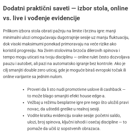
Dodatni praktični saveti — izbor stola, online
vs. live i vođenje evidencije
Prilikom izbora stola obrati pažnju na limite i brzinu igre: manji
minimalni ulozi omogućavaju dugotrajnije sesije uz manju fluktuaciju,
dok visoki maksimumi ponekad primoravaju na veće rizike ako
koristiš progresiju. Na živim stolovima brzoća dilerovih spinova i
tempo mogu uticati na tvoju disciplinu — online rulet često dozvoljava
pauzu i autobet, ali pazi na automatsko igranje bez kontrole. Ako je
cilj smanjiti double zero uticaj, gde je moguće biraš evropski točak ili
online varijante sa jednim nulom.
Proveri da li sto nudi promotivne uslove ili cashback —
to može blago smanjiti efekt house edge-a.
Vežbaj u režimu besplatne igre pre nego što uložiš pravi
novac, da uštediš greške u realnoj sesiji.
Vodite kratku evidenciju svake sesije: početni saldo,
ulozi, broj spinova, ključni ishodi i osećaj discipline — to
pomaže da učiš iz sopstvenih obrazaca.