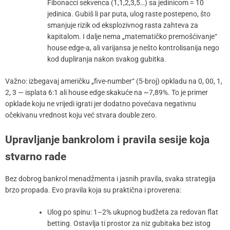
Fibonacci sekvenca (1,1,2,3,5…) sa jedinicom = 10
jedinica. Gubiš li par puta, ulog raste postepeno, što
smanjuje rizik od eksplozivnog rasta zahteva za
kapitalom. I dalje nema „matematičko premošćivanje“
house edge-a, ali varijansa je nešto kontrolisanija nego
kod dupliranja nakon svakog gubitka.
Važno: izbegavaj američku „five-number“ (5-broj) opkladu na 0, 00, 1,
2, 3 — isplata 6:1 ali house edge skakuće na ~7,89%. To je primer
opklade koju ne vrijedi igrati jer dodatno povećava negativnu
očekivanu vrednost koju već stvara double zero.
Upravljanje bankrolom i pravila sesije koja
stvarno rade
Bez dobrog bankrol menadžmenta i jasnih pravila, svaka strategija
brzo propada. Evo pravila koja su praktična i proverena:
Ulog po spinu: 1–2% ukupnog budžeta za redovan flat
betting. Ostavlja ti prostor za niz gubitaka bez istog