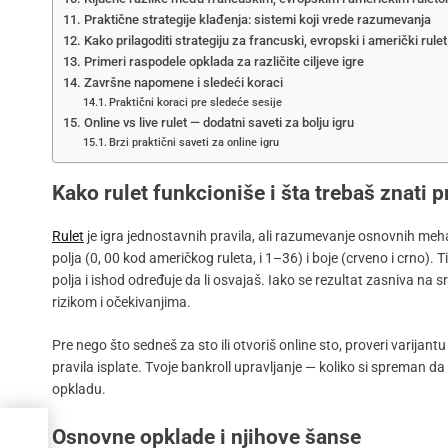
Praktične strategije klađenja: sistemi koji vrede razumevanja
Kako prilagoditi strategiju za francuski, evropski i američki rulet
Primeri raspodele opklada za različite ciljeve igre
Završne napomene i sledeći koraci
Praktični koraci pre sledeće sesije
Online vs live rulet — dodatni saveti za bolju igru
Brzi praktični saveti za online igru
Kako rulet funkcioniše i šta trebaš znati 
Rulet
je igra jednostavnih pravila, ali razumevanje osnovnih mehan
polja (0, 00 kod američkog ruleta, i 1–36) i boje (crveno i crno). 
polja i ishod određuje da li osvajaš. Iako se rezultat zasniva na
rizikom i očekivanjima.
Pre nego što sedneš za sto ili otvoriš online sto, proveri varijantu
pravila isplate. Tvoje bankroll upravljanje — koliko si spreman da 
opkladu.
Osnovne opklade i njihove šanse