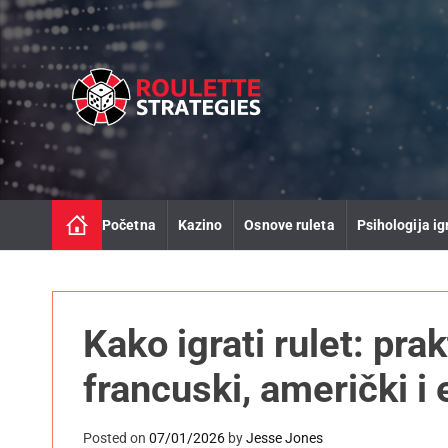
S
k
i
p
t
o
R
c
o
o
u
n
l
t
e
Početna
Kazino
Osnove ruleta
Psihologija ig
e
t
n
t
t
e
S
Kako igrati rulet: prak
t
r
francuski, američki i 
a
t
e
Posted on
07/01/2026
by
Jesse Jones
g