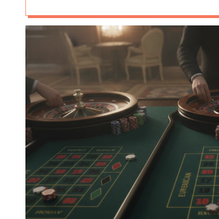
i
e
s