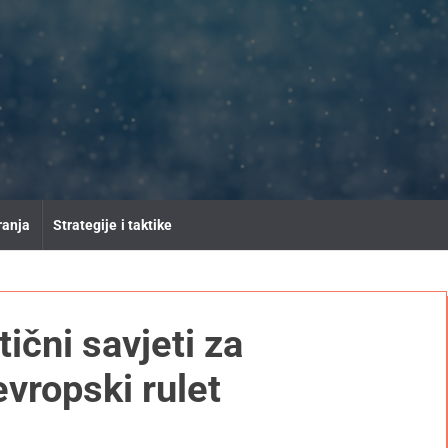
ranja
Strategije i taktike
tični savjeti za
evropski rulet