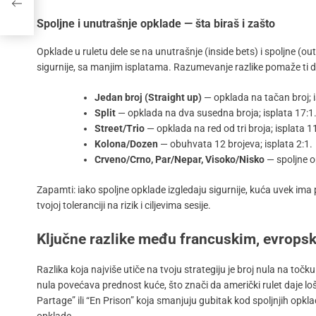
Spoljne i unutrašnje opklade — šta biraš i zašto
Opklade u ruletu dele se na unutrašnje (inside bets) i spoljne (out
sigurnije, sa manjim isplatama. Razumevanje razlike pomaže ti da 
Jedan broj (Straight up)
— opklada na tačan broj; i
Split
— opklada na dva susedna broja; isplata 17:1
Street/Trio
— opklada na red od tri broja; isplata 1
Kolona/Dozen
— obuhvata 12 brojeva; isplata 2:1.
Crveno/Crno, Par/Nepar, Visoko/Nisko
— spoljne o
Zapamti: iako spoljne opklade izgledaju sigurnije, kuća uvek ima
tvojoj toleranciji na rizik i ciljevima sesije.
Ključne razlike među francuskim, evrops
Razlika koja najviše utiče na tvoju strategiju je broj nula na točku
nula povećava prednost kuće, što znači da američki rulet daje loši
Partage” ili “En Prison” koja smanjuju gubitak kod spoljnjih opkla