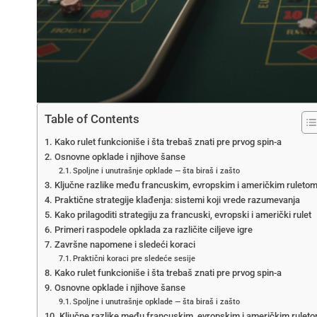
Table of Contents
Kako rulet funkcioniše i šta trebaš znati pre prvog spin-a
Osnovne opklade i njihove šanse
Spoljne i unutrašnje opklade — šta biraš i zašto
Ključne razlike među francuskim, evropskim i američkim ruleto
Praktične strategije klađenja: sistemi koji vrede razumevanja
Kako prilagoditi strategiju za francuski, evropski i američki rulet
Primeri raspodele opklada za različite ciljeve igre
Završne napomene i sledeći koraci
Praktični koraci pre sledeće sesije
Kako rulet funkcioniše i šta trebaš znati pre prvog spin-a
Osnovne opklade i njihove šanse
Spoljne i unutrašnje opklade — šta biraš i zašto
Ključne razlike među francuskim, evropskim i američkim rulet