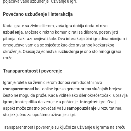
pojačava vaše uzbuđenje i uživanje u igri.
Povećano uzbuđenje i interakcija
Kada igrate sa živim dilerom, vaša igra dobija dodatni nivo
uzbuđenja
. Možete direktno komunicirati sa dilerom, postavljati
pitanja i čak razmenjivati šale. Ova interakcija čini igru dinamičnijom i
omogućava vam da se osjećate kao deo stvarnog kockarskog
okruženja. Osećaj zajedništva i
uzbuđenja
je ono što mnogi igrači
traže.
Transparentnost i poverenje
Igranje ruleta sa živim dilerom donosi vam dodatni nivo
transparentnosti
koji online igre sa generatorima slučajnih brojeva
često ne mogu da pruže. Kada vidite kako diler okreće točak i upravlja
igrom, imate priliku da verujete u poštenje i
integritet
igre. Ovaj
aspekt može znatno povećati vašu
samopouzdanje
u rezultatima,
što je ključno za opušteno uživanje u igri.
Transparentnost i poverenje su ključni za uživanje u igrama na sreću.