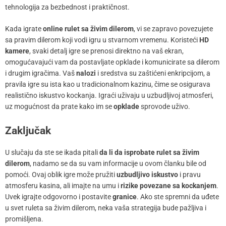
tehnologija za bezbednost i praktičnost.
Kada igrate
online rulet sa živim dilerom
, vi se zapravo povezujete
sa pravim dilerom koji vodi igru u stvarnom vremenu. Koristeći
HD
kamere
, svaki detalj igre se prenosi direktno na vaš ekran,
omogućavajući vam da postavljate opklade i komunicirate sa dilerom
i drugim igračima. Vaš
nalozi
i sredstva su zaštićeni enkripcijom, a
pravila igre su ista kao u tradicionalnom kazinu, čime se osigurava
realistično iskustvo kockanja. Igraći uživaju u uzbudljivoj atmosferi,
uz mogućnost da prate kako im se
opklade
sprovode uživo.
Zaključak
U slučaju da ste se ikada pitali
da li da isprobate rulet sa živim
dilerom
, nadamo se da su vam informacije u ovom članku bile od
pomoći. Ovaj oblik igre može pružiti
uzbudljivo iskustvo
i pravu
atmosferu kasina, ali imajte na umu i
rizike povezane sa kockanjem
.
Uvek igrajte odgovorno i postavite
granice
. Ako ste spremni da uđete
u svet ruleta sa živim dilerom, neka vaša strategija bude pažljiva i
promišljena.