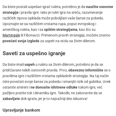
Da biste postali uspešan igrač ruleta, potrebno je da
naučite osnovne
strategije
i pravila igre. Iako je rulet igra na sreću, razumevanje
različitih tipova opklada može poboljšati vaše šanse za pobedu.
Upoznajte se sa različitim vrstama rupa, poput evropskog i
američkog ruleta, kao i sa
opštim strategijama
, kao što su
Martingale
ili Fibonacci. Primenom pravih strategija, možete znatno
povećati svoje izglede
za uspeh na stolu sa živim dilerom.
Saveti za uspešno igranje
Da biste imali
uspeh
u ruletu sa živim dilerom, potrebno je da se
pridržavate nekih osnovnih pravila. Prvo,
obavezno informišite
se o
pravilima igre i različitim vrstama opkladnih strategija. Na taj način
ćete povećati svoje šanse za pobedu i smanjiti rizik od gubitka. Uvek
ostanite smireni i
ne donosite ishitrene odluke
tokom igre, već
pažljivo pratite tok i dinamiku igre. Takođe, ne zaboravite da se
zabavljate
dok igrate, jer je to najvažniji deo iskustva!
Upravljanje bankom