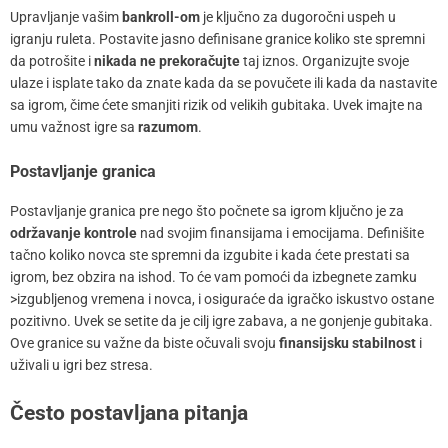
Upravljanje vašim
bankroll-om
je ključno za dugoročni uspeh u
igranju ruleta. Postavite jasno definisane granice koliko ste spremni
da potrošite i
nikada ne prekoračujte
taj iznos. Organizujte svoje
ulaze i isplate tako da znate kada da se povučete ili kada da nastavite
sa igrom, čime ćete smanjiti rizik od velikih gubitaka. Uvek imajte na
umu važnost igre sa
razumom
.
Postavljanje granica
Postavljanje granica pre nego što počnete sa igrom ključno je za
održavanje kontrole
nad svojim finansijama i emocijama. Definišite
tačno koliko novca ste spremni da izgubite i kada ćete prestati sa
igrom, bez obzira na ishod. To će vam pomoći da izbegnete zamku
>izgubljenog vremena i novca, i osiguraće da igračko iskustvo ostane
pozitivno. Uvek se setite da je cilj igre zabava, a ne gonjenje gubitaka.
Ove granice su važne da biste očuvali svoju
finansijsku stabilnost
i
uživali u igri bez stresa.
Često postavljana pitanja