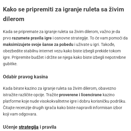
Kako se pripremiti za igranje ruleta sa živim
dilerom
Kada se pripremate za igranje ruleta sa živim dilerom, važno je da
prvo
razumete pravila igre
i osnovne strategije. To će vam pomoći da
maksimizujete svoje šanse za pobedu
i uživate u igri. Takođe,
obezbedite stabilnu internet vezu kako biste izbegli prekide tokom
igre. Pripremite budžet i držite se njega kako biste izbegli nepotrebne
gubitke.
Odabir pravog kasina
Kada birate kazino za igranje ruleta sa živim dilerom, obavezno
istražite različite opcije. Tražite
proverene i licencirane
kazino
platforme koje nude visokokvalitetne igre i dobru korisničku podršku.
Čitajte recenzije drugih igrača kako biste napravili informisan izbor
koji vam odgovara.
Učenje
strategija
i pravila