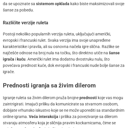
da se upoznate sa
sistemom opklada
kako biste maksimizovali svoje
šanse za pobedu.
Različite verzije ruleta
Postoji nekoliko popularnih verzija ruleta, uključujući američki,
evropski i francuski rulet. Svaka verzija ima svoje unapređene
karakteristike i pravila, ali su osnovna načela igre slična. Razlike se
najčešće odnose na broj nula na točku, što direktno utiče na
šanse
igrača
i
kuću
. Američki rulet ima dodatnu dvostruku nulu, što
povećava prednost kuće, dok evropski i francuski nude bolje šanse za
igrače.
Prednosti igranja sa živim dilerom
Igranje ruleta sa živim dilerom pruža brojne
prednosti
koje vas mogu
zaintrigirati. Imajući priliku da komunicirate sa stvarnom osobom,
dobijate vrhunsko iskustvo koje se ne može uporediti sa standardnim
online igrama.
Veća interakcija
i prilika za povezivanje sa dilerom
stvaraju atmosferu koja je sličnija pravim kockarnicama, čime se