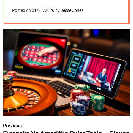
i
e
Posted on
01/31/2026
by
Jesse Jones
s
Previous:
P