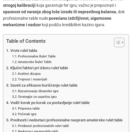
strogoj kalibraciji
koja garantuje fer igru; važno je prepoznati i
opasnost od varanja zbog loše izrade ili nepravilnog balansa
, dok
profesionalne table nude
povećanu izdržljivost, sigurnosne
mehanizme i nadzor
koji podižu kredibilitet kazino igara.
Table of Contents
Vrste rulet tabla
Profesionalne Rulet Table
Amaterske Rulet Table
Ključni faktori pri izboru rulet table
Kvalitet dizajna
Trajnost i materijali
Saveti za efikasno korišćenje rulet table
Razumevanje dinamike igre
Strategije za uspešnu igru
Vodič korak po korak za postavljanje rulet table
Priprema table
Početak igre
Prednosti i nedostaci profesionalne naspram amaterske rulet table
Prednosti profesionalnih rulet tabli
Nedostaci amaterskih tabli