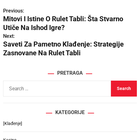
Previous:
P
Mitovi I Istine O Rulet Tabli: Šta Stvarno
o
Utiče Na Ishod Igre?
s
Next:
Saveti Za Pametno Klađenje: Strategije
t
Zasnovane Na Rulet Tabli
n
a
PRETRAGA
v
S
e
i
a
g
r
KATEGORIJE
c
a
h
[Klađenje]
t
f
o
Kasino