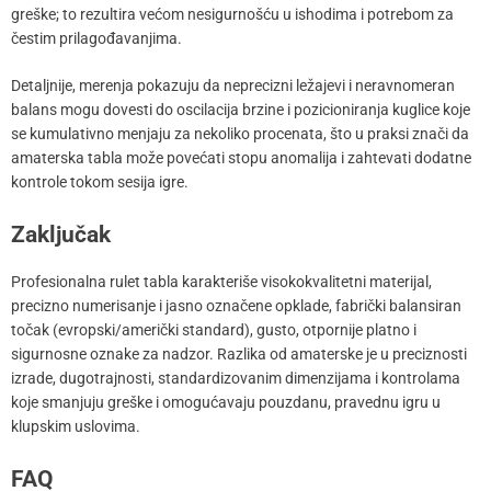
greške; to rezultira većom nesigurnošću u ishodima i potrebom za
čestim prilagođavanjima.
Detaljnije, merenja pokazuju da neprecizni ležajevi i neravnomeran
balans mogu dovesti do oscilacija brzine i pozicioniranja kuglice koje
se kumulativno menjaju za nekoliko procenata, što u praksi znači da
amaterska tabla može povećati stopu anomalija i zahtevati dodatne
kontrole tokom sesija igre.
Zaključak
Profesionalna rulet tabla karakteriše visokokvalitetni materijal,
precizno numerisanje i jasno označene opklade, fabrički balansiran
točak (evropski/američki standard), gusto, otpornije platno i
sigurnosne oznake za nadzor. Razlika od amaterske je u preciznosti
izrade, dugotrajnosti, standardizovanim dimenzijama i kontrolama
koje smanjuju greške i omogućavaju pouzdanu, pravednu igru u
klupskim uslovima.
FAQ