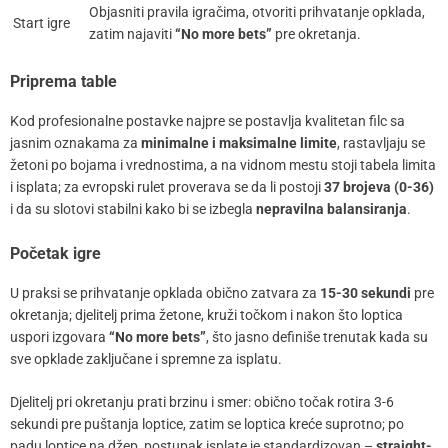
Objasniti pravila igračima, otvoriti prihvatanje opklada,
Start igre
zatim najaviti
“No more bets”
pre okretanja.
Priprema table
Kod profesionalne postavke najpre se postavlja kvalitetan filc sa
jasnim oznakama za
minimalne i maksimalne limite
, rastavljaju se
žetoni po bojama i vrednostima, a na vidnom mestu stoji tabela limita
i isplata; za evropski rulet proverava se da li postoji
37 brojeva (0-36)
i da su slotovi stabilni kako bi se izbegla
nepravilna balansiranja
.
Početak igre
U praksi se prihvatanje opklada obično zatvara za
15-30 sekundi
pre
okretanja; djelitelj prima žetone, kruži točkom i nakon što loptica
uspori izgovara
“No more bets”
, što jasno definiše trenutak kada su
sve opklade zaključane i spremne za isplatu.
Djelitelj pri okretanju prati brzinu i smer: obično točak rotira 3-6
sekundi pre puštanja loptice, zatim se loptica kreće suprotno; po
padu loptice na džep, postupak isplate je standardizovan –
straight-