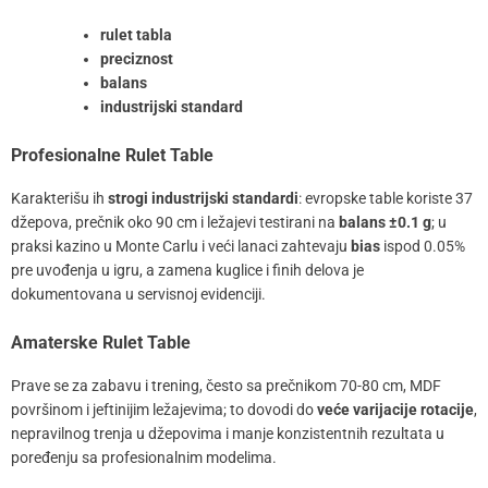
rulet tabla
preciznost
balans
industrijski standard
Profesionalne Rulet Table
Karakterišu ih
strogi industrijski standardi
: evropske table koriste 37
džepova, prečnik oko 90 cm i ležajevi testirani na
balans ±0.1 g
; u
praksi kazino u Monte Carlu i veći lanaci zahtevaju
bias
ispod 0.05%
pre uvođenja u igru, a zamena kuglice i finih delova je
dokumentovana u servisnoj evidenciji.
Amaterske Rulet Table
Prave se za zabavu i trening, često sa prečnikom 70-80 cm, MDF
površinom i jeftinijim ležajevima; to dovodi do
veće varijacije rotacije
,
nepravilnog trenja u džepovima i manje konzistentnih rezultata u
poređenju sa profesionalnim modelima.