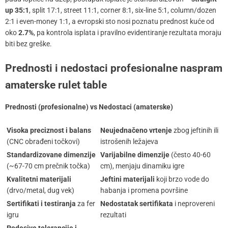
up 35:1
, split 17:1, street 11:1, corner 8:1, six-line 5:1, column/dozen
2:1 i even-money 1:1, a evropski sto nosi poznatu prednost kuće od
oko
2.7%
, pa kontrola isplata i pravilno evidentiranje rezultata moraju
biti bez greške.
Prednosti i nedostaci profesionalne naspram
amaterske rulet table
Prednosti (profesionalne) vs Nedostaci (amaterske)
Visoka preciznost i balans
Neujednačeno vrtenje
zbog jeftinih ili
(CNC obrađeni točkovi)
istrošenih ležajeva
Standardizovane dimenzije
Varijabilne dimenzije
(često 40-60
(~67-70 cm prečnik točka)
cm), menjaju dinamiku igre
Kvalitetni materijali
Jeftini materijali
koji brzo vode do
(drvo/metal, dug vek)
habanja i promena površine
Sertifikati i testiranja
za fer
Nedostatak sertifikata
i neprovereni
igru
rezultati
Podesive tolerancije i