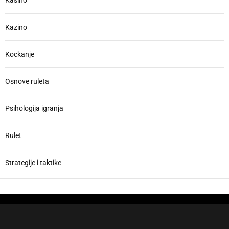
i
r
o
:
Kazino
n
Kockanje
Osnove ruleta
Psihologija igranja
Rulet
Strategije i taktike