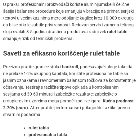
U praksi, profesionalni proizvođači koriste aluminijumske ili čelične
šasije i balansne procedure koje smanjuju vibracije; na primer, serijski
testovi u većim kazinima mere odbijanje kuglice kroz 10.000 okretaja
da bi se otkrile subtile pristrasnosti. Redovan servis i zamena feltnog
sloja svakih 3-5 godina drastično produžava radni vek
rulet table
i
smanjuje rizik od tehničkih problema.
Saveti za efikasno korišćenje rulet table
Precizno pratite granice stola i
bankroll
, podešavajući uloge tako da
ne prelaze 1-2% ukupnog kapitala; koristite profesionalne table sa
jasnim oznakama i ravnomernim balansom točkova za konzistentnije
očitavanje. Testirajte različite tipove opklada u kontrolisanim
sesijama od 30-60 minuta i zabeležite rezultate; zabeleške o
croupierovim uzorcima mogu pomoći kod live igara.
Kućna prednost
2.70% (euro)
. After pratite performanse i prilagodite taktiku prema
stvarnim podacima.
rulet tabla
profesionalna tabla