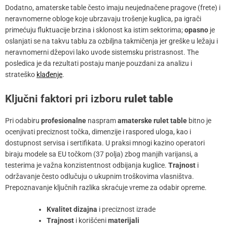
Dodatno, amaterske table često imaju neujednačene pragove (frete) i
neravnomerne obloge koje ubrzavaju trošenje kuglica, pa igrači
primećuju fluktuacije brzina i sklonost ka istim sektorima;
opasno
je
oslanjati se na takvu tablu za ozbiljna takmičenja jer greške u ležaju i
neravnomerni džepovi lako uvode sistemsku pristrasnost. The
posledica je da rezultati postaju manje pouzdani za analizu i
strateško
klađenje
.
Ključni faktori pri izboru
rulet table
Pri odabiru
profesionalne
naspram
amaterske
rulet table
bitno je
ocenjivati preciznost točka, dimenzije i raspored uloga, kao i
dostupnost servisa i sertifikata. U praksi mnogi kazino operatori
biraju modele sa EU točkom (37 polja) zbog manjih varijansi, a
testerima je važna konzistentnost odbijanja kuglice.
Trajnost
i
održavanje često odlučuju o ukupnim troškovima vlasništva.
Prepoznavanje ključnih razlika skraćuje vreme za odabir opreme.
Kvalitet dizajna
i preciznost izrade
Trajnost
i korišćeni
materijali