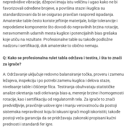
nepredvidive vibracije, džepovi imaju istu veličinu i ugao kako ne bi
favorizovali određene brojeve, a površina staze i kuglica su
standardizovani da bi se osigurao pravičan raspored ispadanja.
Amaterske table često koriste jeftinije materijale, lošije tolerancije i
nepodešene komponente što dovodi do nepravilnih brzina rotacije,
neravnomernih udarnih mesta kuglice i potencijalnih bias grešaka
koje utiču na rezultate. Profesionalne table su takođe podložne
nadzoru i sertifikaciji, dok amaterske to obično nemaju.
Q: Kako se profesionalna rulet tabla održava i testira, i šta to znači
za igrače?
A: Održavanje uključuje redovno balansiranje točka, proveru i zamenu
ležajeva, inspekciju i po potrebi zamenu kuglica i delova staze,
nivelisanje table i čišćenje filca. Testiranja obuhvataju statističke
analize okretanja radi otkrivanja bias-a, merenje brzine i homogenosti
rotacije, kao i sertifikaciju od regulatornih tela. Za igrače to znači
predvidljivije, pravičnije uslove igre i manju verovatnoću da postoji
sistemska nepravilnost koju bi iskusni igrači mogli iskoristiti; takođe
postoji veća garancija da se pridržavaju zakonski propisani kućni
prednosti i standardi fer igre.