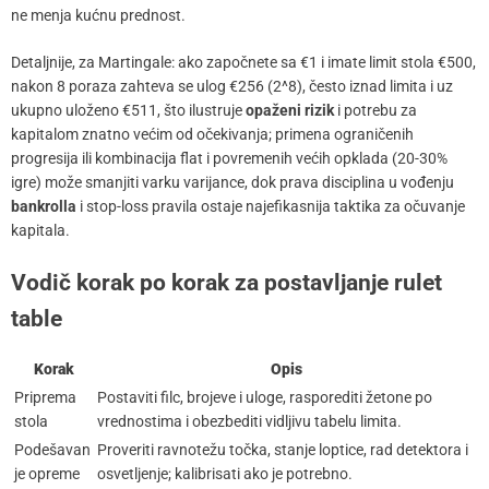
ne menja kućnu prednost.
Detaljnije, za Martingale: ako započnete sa €1 i imate limit stola €500,
nakon 8 poraza zahteva se ulog €256 (2^8), često iznad limita i uz
ukupno uloženo €511, što ilustruje
opaženi rizik
i potrebu za
kapitalom znatno većim od očekivanja; primena ograničenih
progresija ili kombinacija flat i povremenih većih opklada (20-30%
igre) može smanjiti varku varijance, dok prava disciplina u vođenju
bankrolla
i stop-loss pravila ostaje najefikasnija taktika za očuvanje
kapitala.
Vodič korak po korak za postavljanje rulet
table
Korak
Opis
Priprema
Postaviti filc, brojeve i uloge, rasporediti žetone po
stola
vrednostima i obezbediti vidljivu tabelu limita.
Podešavan
Proveriti ravnotežu točka, stanje loptice, rad detektora i
je opreme
osvetljenje; kalibrisati ako je potrebno.