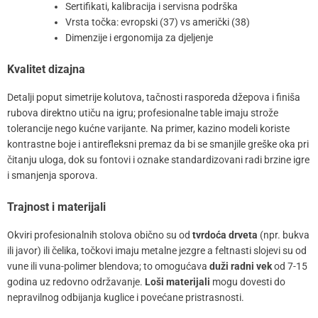
Sertifikati, kalibracija i servisna podrška
Vrsta točka: evropski (37) vs američki (38)
Dimenzije i ergonomija za djeljenje
Kvalitet dizajna
Detalji poput simetrije kolutova, tačnosti rasporeda džepova i finiša
rubova direktno utiču na igru; profesionalne table imaju strože
tolerancije nego kućne varijante. Na primer, kazino modeli koriste
kontrastne boje i antirefleksni premaz da bi se smanjile greške oka pri
čitanju uloga, dok su fontovi i oznake standardizovani radi brzine igre
i smanjenja sporova.
Trajnost i materijali
Okviri profesionalnih stolova obično su od
tvrdoća drveta
(npr. bukva
ili javor) ili čelika, točkovi imaju metalne jezgre a feltnasti slojevi su od
vune ili vuna-polimer blendova; to omogućava
duži radni vek
od 7-15
godina uz redovno održavanje.
Loši materijali
mogu dovesti do
nepravilnog odbijanja kuglice i povećane pristrasnosti.