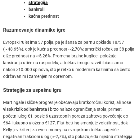
strategija
bankroll
kućna prednost
Razumevanje dinamike igre
Evropski rulet ima 37 polja, pa je šansa za parnu opkladu 18/37
(~48,65%), dok je kućna prednost ~
2,70%
; američki točak sa 38 polja
diže prednost na ~5,26%. Promena brzine kuglice i položaja
lansiranja utiče na raspodelu, a točkovi mogu razviti bias samo
nakon >10.000 spinova, što je retko u modernim kazinima sa često
održavanim i zamenjenim opremom.
Strategije za uspešnu igru
Martingale i slične progresije obećavaju kratkoročnu korist, ali nose
visok rizik od bankrota
i brzo nalaze ograničenja stola; primer:
početni ulog €1, posle 6 uzastopnih poraza zahteva povećanje do
€64 i ukupno uloženo €127. Flat-betting smanjuje volatilnost, dok
Kelly-jev kriterij za even‑money na evropskom točku sugeriše
negativan frakcioni ulog (≈-2,7%), što pokazuje da nijedna strategija