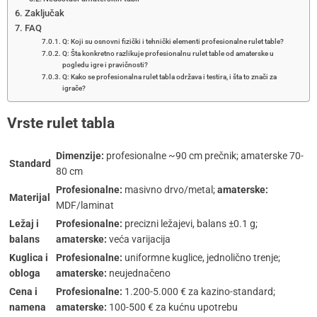
Zaključak
FAQ
Q: Koji su osnovni fizički i tehnički elementi profesionalne rulet table?
Q: Šta konkretno razlikuje profesionalnu rulet table od amaterske u
pogledu igre i pravičnosti?
Q: Kako se profesionalna rulet tabla održava i testira, i šta to znači za
igrače?
Vrste rulet tabla
Dimenzije:
profesionalne ~90 cm prečnik; amaterske 70-
Standard
80 cm
Profesionalne:
masivno drvo/metal;
amaterske:
Materijal
MDF/laminat
Ležaj i
Profesionalne:
precizni ležajevi, balans ±0.1 g;
balans
amaterske:
veća varijacija
Kuglica i
Profesionalne:
uniformne kuglice, jednolično trenje;
obloga
amaterske:
neujednačeno
Cena i
Profesionalne:
1.200-5.000 € za kazino-standard;
namena
amaterske:
100-500 € za kućnu upotrebu