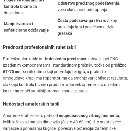
Odsustvo preciznog podešavanja
,
kontrola brzine
za
veća slučajnost odstupanja
doslednost
Česta podešavanja i kvarovi
koji
Manje kvarova i
prekidaju igru i povećavaju rizik
sofisticirano održavanje
grešaka
Prednosti profesionalnih rulet tabli
Profesionalne table nude
doslednu preciznost
zahvaljujući CNC
izrađenim komponentama, standardnom prečniku točka od približno
67-70 cm
i sertifikatima koji potvrđuju fer igru; u praksi to
omogućava krupijima i operatorima da smanje varijabilnost rezultata,
olakšaju kontrolu brzine i produže radni vek opreme, što u velikim
kazinima znači stabilniji promet i manje zastoja.
Nedostaci amaterskih tabli
Amaterske table često pate od
neujednačenog vrtnog momenta
,
loših ležajeva i manjih dimenzija (često 40-60 cm), što stvara veće
varijacije u ponašanju kuglice i povećava potencijal za tehničke