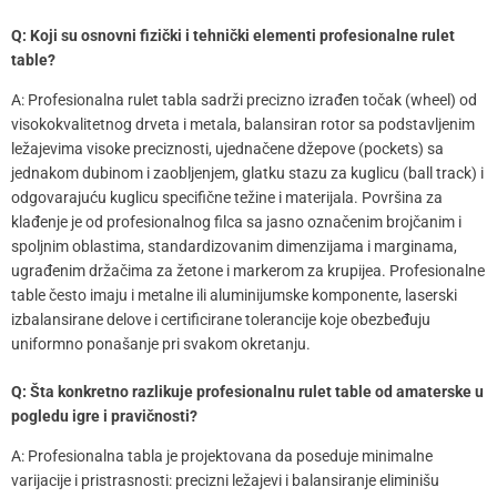
Q: Koji su osnovni fizički i tehnički elementi profesionalne rulet
table?
A: Profesionalna rulet tabla sadrži precizno izrađen točak (wheel) od
visokokvalitetnog drveta i metala, balansiran rotor sa podstavljenim
ležajevima visoke preciznosti, ujednačene džepove (pockets) sa
jednakom dubinom i zaobljenjem, glatku stazu za kuglicu (ball track) i
odgovarajuću kuglicu specifične težine i materijala. Površina za
klađenje je od profesionalnog filca sa jasno označenim brojčanim i
spoljnim oblastima, standardizovanim dimenzijama i marginama,
ugrađenim držačima za žetone i markerom za krupijea. Profesionalne
table često imaju i metalne ili aluminijumske komponente, laserski
izbalansirane delove i certificirane tolerancije koje obezbeđuju
uniformno ponašanje pri svakom okretanju.
Q: Šta konkretno razlikuje profesionalnu rulet table od amaterske u
pogledu igre i pravičnosti?
A: Profesionalna tabla je projektovana da poseduje minimalne
varijacije i pristrasnosti: precizni ležajevi i balansiranje eliminišu