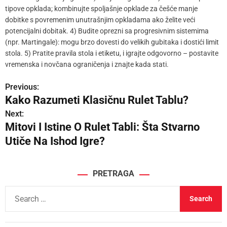
tipove opklada; kombinujte spoljašnje opklade za češće manje
dobitke s povremenim unutrašnjim opkladama ako želite veći
potencijalni dobitak. 4) Budite oprezni sa progresivnim sistemima
(npr. Martingale): mogu brzo dovesti do velikih gubitaka i dostići limit
stola. 5) Pratite pravila stola i etiketu, i igrajte odgovorno – postavite
vremenska i novčana ograničenja i znajte kada stati.
Previous:
P
Kako Razumeti Klasičnu Rulet Tablu?
o
Next:
Mitovi I Istine O Rulet Tabli: Šta Stvarno
s
Utiče Na Ishod Igre?
t
n
PRETRAGA
a
S
v
e
a
i