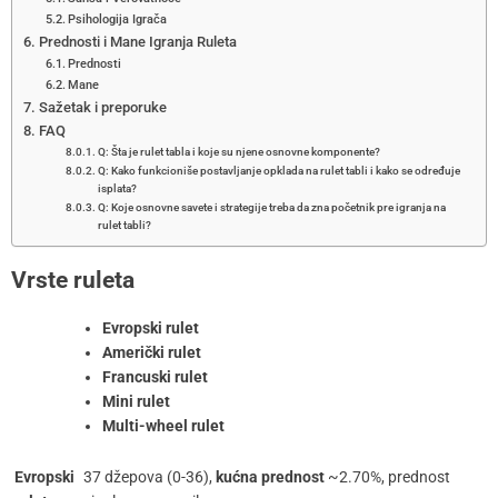
Psihologija Igrača
Prednosti i Mane Igranja Ruleta
Prednosti
Mane
Sažetak i preporuke
FAQ
Q: Šta je rulet tabla i koje su njene osnovne komponente?
Q: Kako funkcioniše postavljanje opklada na rulet tabli i kako se određuje
isplata?
Q: Koje osnovne savete i strategije treba da zna početnik pre igranja na
rulet tabli?
Vrste ruleta
Evropski rulet
Američki rulet
Francuski rulet
Mini rulet
Multi-wheel rulet
Evropski
37 džepova (0-36),
kućna prednost
~2.70%, prednost