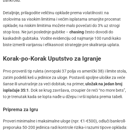
bankrollu.
Detaljnije, prilagodite veličinu opklade prema volatilnosti: na
stolovima sa visokim limitima i većim isplatama smanjite procenat
opklade; na niskim limitima možete malo povećati do 3% uz strogi
stop-loss. Ne juri poslednje gubitke –
chasing
često dovodi do
kaskadnih gubitaka. Vodite evidenciju od najmanje 100 rundi kako
biste izmerili varijansu i efikasnost strategije pre skaliranja uplata.
Korak-po-Korak Uputstvo za Igranje
Prvo proveriš tip ruleta (evropski 37 polja vs američki 38) i limite stola,
zatim podeliš keš u jedinice za uloge. Postaviš spoljne uloške za veće
šanse ili unutrašnje za veći dobitak; na primer,
uložak na jedan broj
isplaćuje 35:1
. Dok se krug završava, croupier će reći “no more bets”,
to je trenutak kada se lopta nađe u džepu i vrši isplata prema tabeli.
Priprema za Igru
Proveri minimalne i maksimalne uloge (npr. €1-€500), odluči bankroll-
preporuka 50-200 jedinica radi kontrole rizika-i razumi tipove opklada: