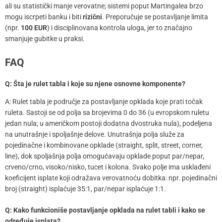
ali su statistički manje verovatne; sistemi poput Martingalea brzo
mogu iscrpeti banku i biti
rizični
. Preporučuje se postavljanje limita
(npr.
100 EUR
) i disciplinovana kontrola uloga, jer to značajno
smanjuje gubitke u praksi.
FAQ
Q: Šta je rulet tabla i koje su njene osnovne komponente?
A: Rulet tabla je područje za postavljanje opklada koje prati točak
ruleta. Sastoji se od polja sa brojevima 0 do 36 (u evropskom ruletu
jedan nula; u američkom postoji dodatna dvostruka nula), podeljena
na unutrašnje i spoljašnje delove. Unutrašnja polja služe za
pojedinačne i kombinovane opklade (straight, split, street, corner,
line), dok spoljašnja polja omogućavaju opklade poput par/nepar,
crveno/crno, visoko/nisko, tucet i kolona. Svako polje ima usklađeni
koeficijent isplate koji odražava verovatnoću dobitka: npr. pojedinačni
broj (straight) isplaćuje 35:1, par/nepar isplaćuje 1:1.
Q: Kako funkcioniše postavljanje opklada na rulet tabli i kako se
određuje isplata?