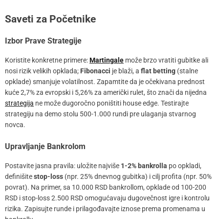
Saveti za Početnike
Izbor Prave Strategije
Koristite konkretne primere:
Martingale
može brzo vratiti gubitke ali
nosi rizik velikih opklada;
Fibonacci
je blaži, a
flat betting
(stalne
opklade) smanjuje volatilnost. Zapamtite da je očekivana prednost
kuće 2,7% za evropski i 5,26% za američki rulet, što znači da nijedna
strategija
ne može dugoročno poništiti house edge. Testirajte
strategiju na demo stolu 500-1.000 rundi pre ulaganja stvarnog
novca.
Upravljanje Bankrolom
Postavite jasna pravila: uložite najviše
1-2% bankrolla
po opkladi,
definišite
stop-loss
(npr. 25% dnevnog gubitka) i cilj profita (npr. 50%
povrat). Na primer, sa 10.000 RSD bankrollom, opklade od 100-200
RSD i stop-loss 2.500 RSD omogućavaju dugovečnost igre i kontrolu
rizika. Zapisujte runde i prilagođavajte iznose prema promenama u