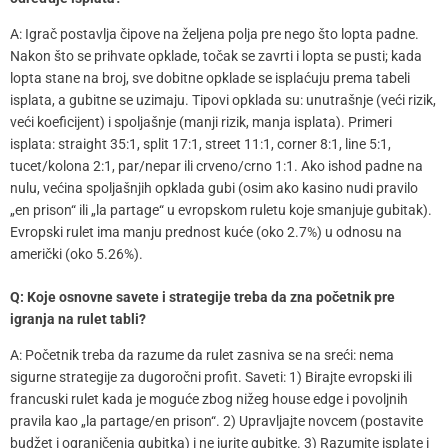
A: Igrač postavlja čipove na željena polja pre nego što lopta padne.
Nakon što se prihvate opklade, točak se zavrti i lopta se pusti; kada
lopta stane na broj, sve dobitne opklade se isplaćuju prema tabeli
isplata, a gubitne se uzimaju. Tipovi opklada su: unutrašnje (veći rizik,
veći koeficijent) i spoljašnje (manji rizik, manja isplata). Primeri
isplata: straight 35:1, split 17:1, street 11:1, corner 8:1, line 5:1,
tucet/kolona 2:1, par/nepar ili crveno/crno 1:1. Ako ishod padne na
nulu, većina spoljašnjih opklada gubi (osim ako kasino nudi pravilo
„en prison“ ili „la partage“ u evropskom ruletu koje smanjuje gubitak).
Evropski rulet ima manju prednost kuće (oko 2.7%) u odnosu na
američki (oko 5.26%).
Q: Koje osnovne savete i strategije treba da zna početnik pre
igranja na rulet tabli?
A: Početnik treba da razume da rulet zasniva se na sreći: nema
sigurne strategije za dugoročni profit. Saveti: 1) Birajte evropski ili
francuski rulet kada je moguće zbog nižeg house edge i povoljnih
pravila kao „la partage/en prison“. 2) Upravljajte novcem (postavite
budžet i ograničenja gubitka) i ne jurite gubitke. 3) Razumite isplate i