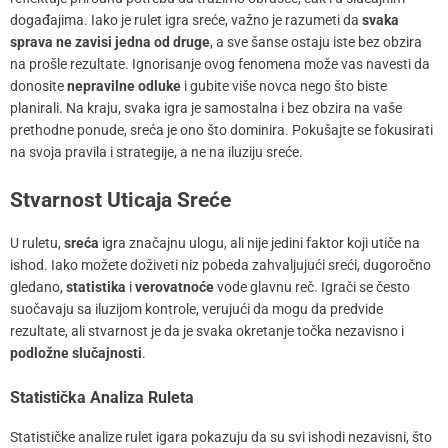
događajima. Iako je rulet igra sreće, važno je razumeti da
svaka
sprava ne zavisi jedna od druge
, a sve šanse ostaju iste bez obzira
na prošle rezultate. Ignorisanje ovog fenomena može vas navesti da
donosite
nepravilne odluke
i gubite više novca nego što biste
planirali. Na kraju, svaka igra je samostalna i bez obzira na vaše
prethodne ponude, sreća je ono što dominira. Pokušajte se fokusirati
na svoja pravila i strategije, a ne na iluziju sreće.
Stvarnost Uticaja Sreće
U ruletu,
sreća
igra značajnu ulogu, ali nije jedini faktor koji utiče na
ishod. Iako možete doživeti niz pobeda zahvaljujući sreći, dugoročno
gledano,
statistika
i
verovatnoće
vode glavnu reč. Igrači se često
suočavaju sa iluzijom kontrole, verujući da mogu da predvide
rezultate, ali stvarnost je da je svaka okretanje točka nezavisno i
podložne slučajnosti
.
Statistička Analiza Ruleta
Statističke analize rulet igara pokazuju da su svi ishodi nezavisni, što