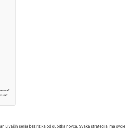
a novca?
menim?
iranju vaših serija bez rizika od gubitka novca. Svaka strategija ima svoje