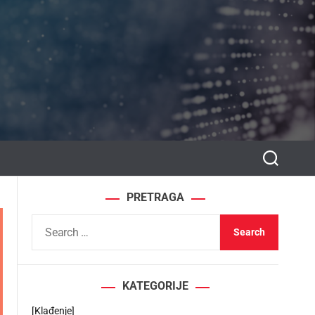
S
e
a
PRETRAGA
r
c
S
h
e
a
r
KATEGORIJE
c
h
[Klađenje]