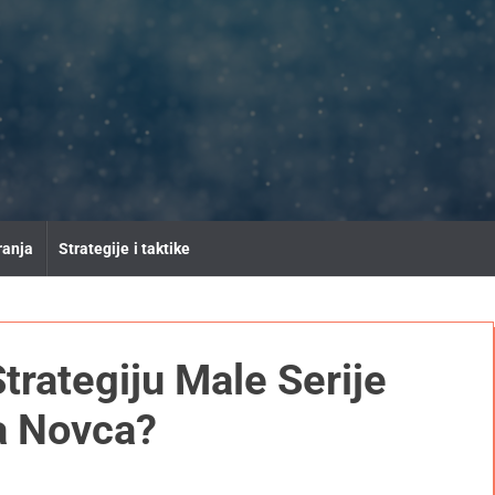
ranja
Strategije i taktike
Strategiju Male Serije
a Novca?