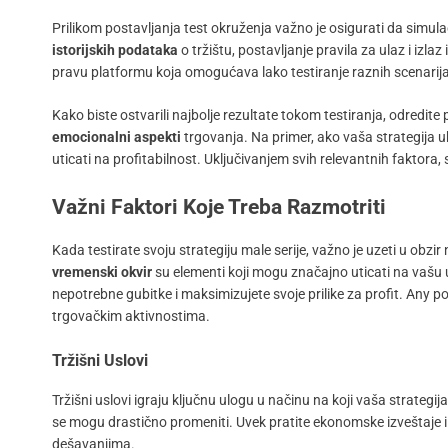
Prilikom postavljanja test okruženja važno je osigurati da simula
istorijskih podataka
o tržištu, postavljanje pravila za ulaz i izlaz
pravu platformu koja omogućava lako testiranje raznih scenarija
Kako biste ostvarili najbolje rezultate tokom testiranja, odredit
emocionalni aspekti
trgovanja. Na primer, ako vaša strategija uk
uticati na profitabilnost. Uključivanjem svih relevantnih faktora
Važni Faktori Koje Treba Razmotriti
Kada testirate svoju strategiju male serije, važno je uzeti u obzir
vremenski okvir
su elementi koji mogu značajno uticati na va
nepotrebne gubitke i maksimizujete svoje prilike za profit. Any
trgovačkim aktivnostima.
Tržišni Uslovi
Tržišni uslovi igraju ključnu ulogu u načinu na koji vaša strategi
se mogu drastično promeniti. Uvek pratite ekonomske izveštaje 
dešavanjima.