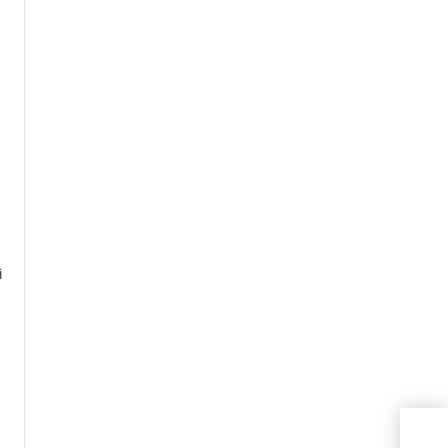
i
Onli