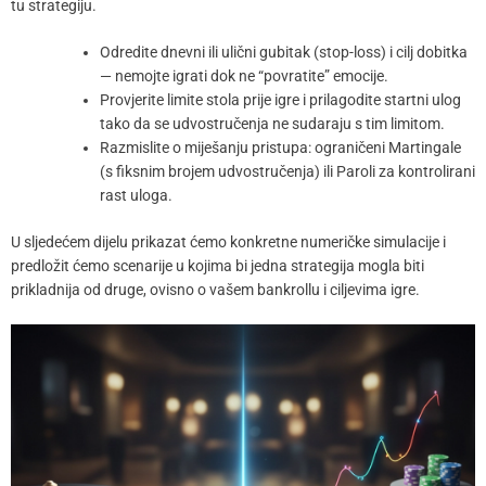
tu strategiju.
Odredite dnevni ili ulični gubitak (stop-loss) i cilj dobitka
— nemojte igrati dok ne “povratite” emocije.
Provjerite limite stola prije igre i prilagodite startni ulog
tako da se udvostručenja ne sudaraju s tim limitom.
Razmislite o miješanju pristupa: ograničeni Martingale
(s fiksnim brojem udvostručenja) ili Paroli za kontrolirani
rast uloga.
U sljedećem dijelu prikazat ćemo konkretne numeričke simulacije i
predložit ćemo scenarije u kojima bi jedna strategija mogla biti
prikladnija od druge, ovisno o vašem bankrollu i ciljevima igre.