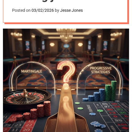
i
odabrati?
e
Posted on
03/02/2026
by
Jesse Jones
s