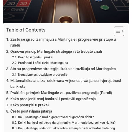
Table of Contents
Zašto se igrači zanimaju za Martingale i progresivne pristupe u
ruletu
Osnovni princip Martingale strategije i što trebate znati
Kako to izgleda u praksi
Prednosti i očiti rizici Martingalea
Što su progresivne strategije i kako se razlikuju od Martingalea
Negativne vs. pozitivne progresije
Matematička analiza: očekivana vrijednost, varijanca i vjerojatnost
bankrota
Praktični primjeri: Martingale vs. pozitivna progresija (Paroli)
Kako procijeniti svoj bankroll i postaviti ograničenja
Kako postupiti u praksi
Često postavljana pitanja
Da li Martingale može garantovati dugoročnu dobit?
Koliki bankrol mi treba da primenim Martingale bez velikog rizika?
Koju strategiju odabrati ako želim smanjiti rizik od katastrofalnog