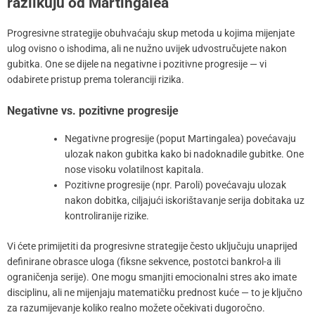
razlikuju od Martingalea
Progresivne strategije obuhvaćaju skup metoda u kojima mijenjate
ulog ovisno o ishodima, ali ne nužno uvijek udvostručujete nakon
gubitka. One se dijele na negativne i pozitivne progresije — vi
odabirete pristup prema toleranciji rizika.
Negativne vs. pozitivne progresije
Negativne progresije (poput Martingalea) povećavaju
ulozak nakon gubitka kako bi nadoknadile gubitke. One
nose visoku volatilnost kapitala.
Pozitivne progresije (npr. Paroli) povećavaju ulozak
nakon dobitka, ciljajući iskorištavanje serija dobitaka uz
kontroliranije rizike.
Vi ćete primijetiti da progresivne strategije često uključuju unaprijed
definirane obrasce uloga (fiksne sekvence, postotci bankrol-a ili
ograničenja serije). One mogu smanjiti emocionalni stres ako imate
disciplinu, ali ne mijenjaju matematičku prednost kuće — to je ključno
za razumijevanje koliko realno možete očekivati dugoročno.