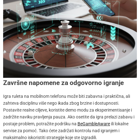
Završne napomene za odgovorno igranje
Igra ruleta na mobilnom telefonu može biti zabavna i praktična, ali
zahteva disciplinu više nego ikada zbog brzine i dostupnosti.
Postavite realne ciljeve, koristite demo modu za eksperimentisanje i
zadržite naviku pravljenja pauza. Ako osetite da igra prelazi zabavu i
postaje problem, potražite podršku na
BeGambleAware
ili lokalne
servise za pomoć. Tako ćete zadržati kontrolu nad igranjem i
maksimalno iskoristiti strategije koje ste izgradili.