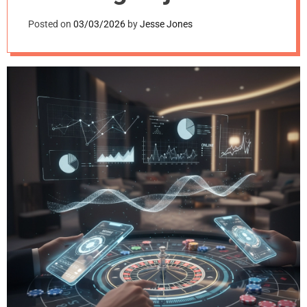
i
e
Posted on
03/03/2026
by
Jesse Jones
s