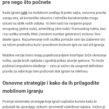
pre nego što počnete
Kada igrate
rulet
na mobilnom uređaju ili preko sajta, osnovna pravila
ostaju ista, ali korisničko iskustvo i tehničke karakteristike mogu
uticati na oblik vaših odluka. Vi ćete naići na varijante poput
evropskog (jedna nula), američkog (dvе nule) i francuskog ruleta, kao
i na razliku između RNG (random number generator) stolova i live-
dealer igara. Razumevanje ovih razlika pomaže vam da izaberete sto
sa nižom prednošću kuće i pravilnom brzinom igre za vaš stil igranja.
Mobilne verzije često imaju pojednostavljene interfejse: brže okretanje
točka, opcije brzih opklada i zgodniji prikaz istorije spinova. To može
podstaći impulsivno klađenje — zato je važno da unapred definišete
pravila za sebe koja ćete poštovati dok igrate na telefonu.
Osnovne strategije i kako da ih prilagodite
mobilnom igranju
Postoje sistemske strategije koje igrači najčešće koriste kako bi
pokušali da upravljaju rizikom i promenili volatilnost isplata. Važno je