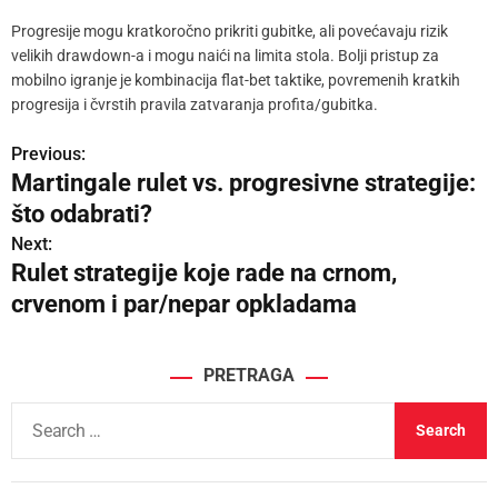
Progresije mogu kratkoročno prikriti gubitke, ali povećavaju rizik
velikih drawdown-a i mogu naići na limita stola. Bolji pristup za
mobilno igranje je kombinacija flat-bet taktike, povremenih kratkih
progresija i čvrstih pravila zatvaranja profita/gubitka.
Previous:
P
Martingale rulet vs. progresivne strategije:
o
što odabrati?
s
Next:
Rulet strategije koje rade na crnom,
t
crvenom i par/nepar opkladama
n
a
PRETRAGA
v
S
e
i
a