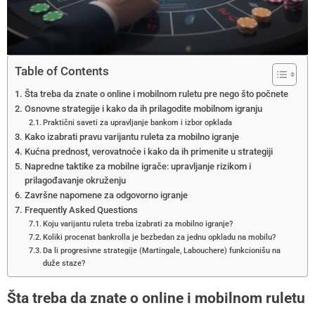
Table of Contents
Šta treba da znate o online i mobilnom ruletu pre nego što počnete
Osnovne strategije i kako da ih prilagodite mobilnom igranju
Praktični saveti za upravljanje bankom i izbor opklada
Kako izabrati pravu varijantu ruleta za mobilno igranje
Kućna prednost, verovatnoće i kako da ih primenite u strategiji
Napredne taktike za mobilne igrače: upravljanje rizikom i
prilagođavanje okruženju
Završne napomene za odgovorno igranje
Frequently Asked Questions
Koju varijantu ruleta treba izabrati za mobilno igranje?
Koliki procenat bankrolla je bezbedan za jednu opkladu na mobilu?
Da li progresivne strategije (Martingale, Labouchere) funkcionišu na
duže staze?
Šta treba da znate o online i mobilnom ruletu