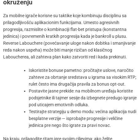
okruženju
Za mobilne igrače korisne su taktike koje kombinuju disciplinu sa
prilagodljivošću aplikacionim funkcijama. Umesto agresivnih
progresija, razmislite o kombinaciji flat-bet pristupa (konstantna
jedinica) i povremenih kratkih progresija kada je bankroll u plusu.
Reverse Labouchere (povećavanje uloge nakon dobitka i smanjivanje
reda nakon uspeha) može biti manje rizičan od klasičnog
Laboucherea, ali zahteva plan kako zatvoriti red i kada prekinuti.
Iskoristite bonuse pametno: pročitajte uslove, naročito
zahteve za obrtanje sredstava u igrama sa visokim RTP;
rulet često ima drugačija pravila za bonus opt-out.
Postavite jasne prekide: na mobilnom uređaju koristite
podsjetnike ili tajmer sesije da izbegnete predugo igranje
pod uticajem emotivnih odluka.
Testirajte strategiju u demo modu: većina aplikacija nudi
besplatne verzije — isprobajte progresije i veličine
jedinica pre nego što igrate za pravi novac.
Na kraju, prilagodite ritam igre svojim ciljevima: ako želite