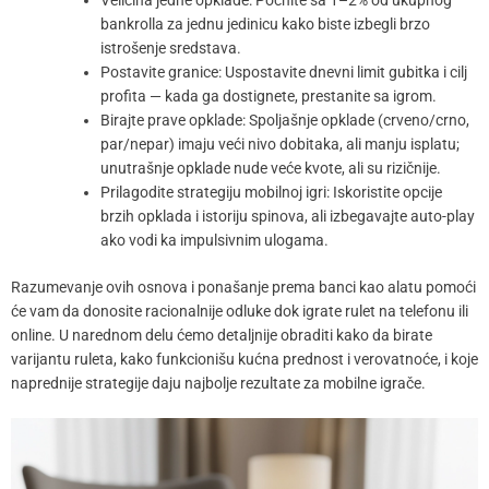
Veličina jedne opklade: Počnite sa 1–2% od ukupnog
bankrolla za jednu jedinicu kako biste izbegli brzo
istrošenje sredstava.
Postavite granice: Uspostavite dnevni limit gubitka i cilj
profita — kada ga dostignete, prestanite sa igrom.
Birajte prave opklade: Spoljašnje opklade (crveno/crno,
par/nepar) imaju veći nivo dobitaka, ali manju isplatu;
unutrašnje opklade nude veće kvote, ali su rizičnije.
Prilagodite strategiju mobilnoj igri: Iskoristite opcije
brzih opklada i istoriju spinova, ali izbegavajte auto-play
ako vodi ka impulsivnim ulogama.
Razumevanje ovih osnova i ponašanje prema banci kao alatu pomoći
će vam da donosite racionalnije odluke dok igrate rulet na telefonu ili
online. U narednom delu ćemo detaljnije obraditi kako da birate
varijantu ruleta, kako funkcionišu kućna prednost i verovatnoće, i koje
naprednije strategije daju najbolje rezultate za mobilne igrače.