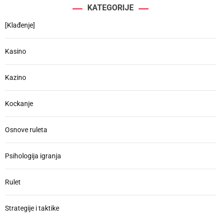
g
r
KATEGORIJE
c
a
h
[Klađenje]
t
f
o
Kasino
i
r
o
:
Kazino
n
Kockanje
Osnove ruleta
Psihologija igranja
Rulet
Strategije i taktike