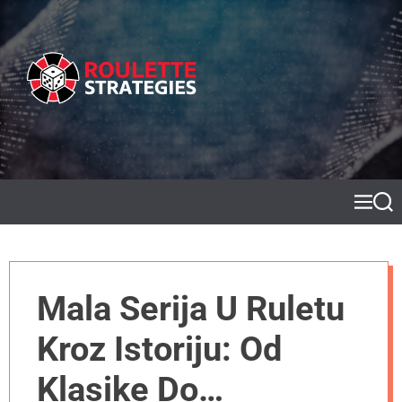
S
k
i
p
t
o
R
c
o
o
u
n
l
t
e
e
M
S
t
e
e
n
t
n
a
t
e
u
r
c
S
h
t
Mala Serija U Ruletu
r
a
Kroz Istoriju: Od
t
e
Klasike Do
g