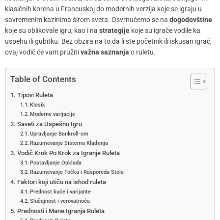
klasičnih korena u Francuskoj do modernih verzija koje se igraju u
savremenim kazinima širom sveta. Osvrnućemo se na
dogodovštine
koje su oblikovale igru, kao i na
strategije
koje su igrače vodile ka
uspehu ili gubitku. Bez obzira na to da li ste početnik ili iskusan igrač,
ovaj vodič će vam pružiti
važna saznanja
o ruletu.
Table of Contents
Tipovi Ruleta
Klasik
Moderne varijacije
Saveti za Uspešnu Igru
Upravljanje Bankroll-om
Razumevanje Sistema Klađenja
Vodič Krok Po Krok za Igranje Ruleta
Postavljanje Opklada
Razumevanje Točka i Rasporeda Stola
Faktori koji utiču na ishod ruleta
Prednost kuće i varijante
Slučajnost i verovatnoća
Prednosti i Mane Igranja Ruleta