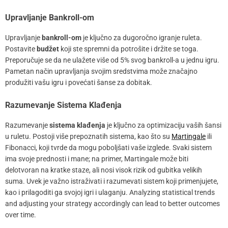
Upravljanje Bankroll-om
Upravljanje
bankroll-om
je ključno za dugoročno igranje ruleta.
Postavite
budžet
koji ste spremni da potrošite i držite se toga.
Preporučuje se da ne ulažete više od 5% svog bankroll-a u jednu igru.
Pametan način upravljanja svojim sredstvima može značajno
produžiti vašu igru i povećati šanse za dobitak.
Razumevanje Sistema Klađenja
Razumevanje
sistema klađenja
je ključno za optimizaciju vaših šansi
u ruletu. Postoji više prepoznatih sistema, kao što su
Martingale
ili
Fibonacci, koji tvrde da mogu poboljšati vaše izglede. Svaki sistem
ima svoje prednosti i mane; na primer, Martingale može biti
delotvoran na kratke staze, ali nosi visok rizik od gubitka velikih
suma. Uvek je važno istraživati i razumevati sistem koji primenjujete,
kao i prilagoditi ga svojoj igri i ulaganju. Analyzing statistical trends
and adjusting your strategy accordingly can lead to better outcomes
over time.