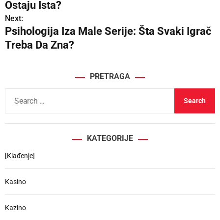
Ostaju Ista?
s
Next:
Psihologija Iza Male Serije: Šta Svaki Igrač
t
Treba Da Zna?
n
a
PRETRAGA
v
S
e
i
a
g
r
KATEGORIJE
c
a
h
[Klađenje]
t
f
o
Kasino
i
r
o
:
Kazino