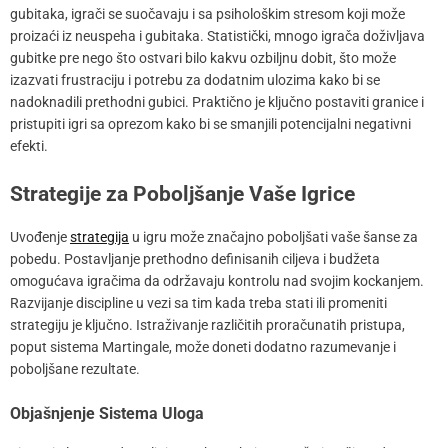
gubitaka, igrači se suočavaju i sa psihološkim stresom koji može
proizaći iz neuspeha i gubitaka. Statistički, mnogo igrača doživljava
gubitke pre nego što ostvari bilo kakvu ozbiljnu dobit, što može
izazvati frustraciju i potrebu za dodatnim ulozima kako bi se
nadoknadili prethodni gubici. Praktično je ključno postaviti granice i
pristupiti igri sa oprezom kako bi se smanjili potencijalni negativni
efekti.
Strategije za Poboljšanje Vaše Igrice
Uvođenje
strategija
u igru može značajno poboljšati vaše šanse za
pobedu. Postavljanje prethodno definisanih ciljeva i budžeta
omogućava igračima da održavaju kontrolu nad svojim kockanjem.
Razvijanje discipline u vezi sa tim kada treba stati ili promeniti
strategiju je ključno. Istraživanje različitih proračunatih pristupa,
poput sistema Martingale, može doneti dodatno razumevanje i
poboljšane rezultate.
Objašnjenje Sistema Uloga