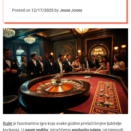
i
Savremenih Kazina
e
Posted on
12/17/2025
by
Jesse Jones
s
Rulet
je fascinantna igra koja svake godine privlači brojne ljubitelje
kockanja. U
ovom vodiču
, istražićemo
evoluciju ruleta
, od njegovih