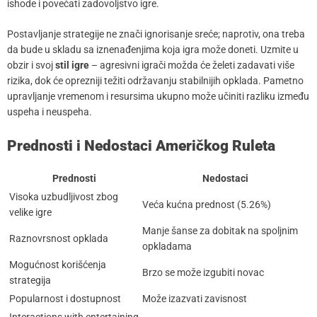
ishode i povećati zadovoljstvo igre.
Postavljanje strategije ne znači ignorisanje sreće; naprotiv, ona treba
da bude u skladu sa iznenađenjima koja igra može doneti. Uzmite u
obzir i svoj
stil igre
– agresivni igrači možda će želeti zadavati više
rizika, dok će oprezniji težiti održavanju stabilnijih opklada. Pametno
upravljanje vremenom i resursima ukupno može učiniti razliku između
uspeha i neuspeha.
Prednosti i Nedostaci Američkog Ruleta
Prednosti
Nedostaci
Visoka uzbudljivost zbog
Veća kućna prednost (5.26%)
velike igre
Manje šanse za dobitak na spoljnim
Raznovrsnost opklada
opkladama
Mogućnost korišćenja
Brzo se može izgubiti novac
strategija
Popularnost i dostupnost
Može izazvati zavisnost
Interactions with entertaining