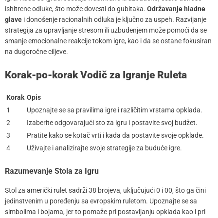
ishitrene odluke, što može dovesti do gubitaka.
Održavanje hladne
glave
i donošenje racionalnih odluka je ključno za uspeh. Razvijanje
strategija za upravljanje stresom ili uzbuđenjem može pomoći da se
smanje emocionalne reakcije tokom igre, kao i da se ostane fokusiran
na dugoročne ciljeve.
Korak-po-korak Vodič za Igranje Ruleta
Korak
Opis
1
Upoznajte se sa pravilima igre i različitim vrstama opklada.
2
Izaberite odgovarajući sto za igru i postavite svoj budžet.
3
Pratite kako se kotač vrti i kada da postavite svoje opklade.
4
Uživajte i analizirajte svoje strategije za buduće igre.
Razumevanje Stola za Igru
Stol za američki rulet sadrži 38 brojeva, uključujući 0 i 00, što ga čini
jedinstvenim u poređenju sa evropskim ruletom. Upoznajte se sa
simbolima i bojama, jer to pomaže pri postavljanju opklada kao i pri