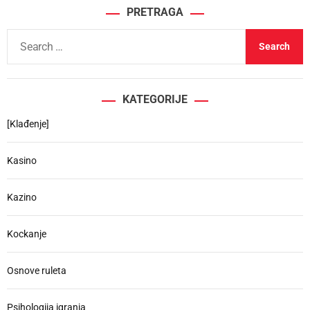
a
PRETRAGA
v
S
e
i
a
g
r
KATEGORIJE
c
a
h
[Klađenje]
t
f
o
Kasino
i
r
o
:
Kazino
n
Kockanje
Osnove ruleta
Psihologija igranja