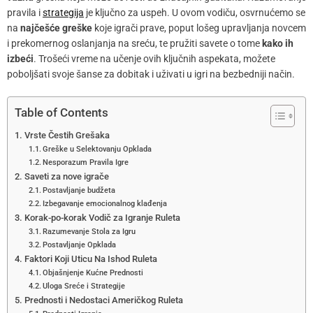
pravila i
strategija
je ključno za uspeh. U ovom vodiču, osvrnućemo se
na
najčešće greške
koje igrači prave, poput lošeg upravljanja novcem
i prekomernog oslanjanja na sreću, te pružiti savete o tome
kako ih
izbeći
. Trošeći vreme na učenje ovih ključnih aspekata, možete
poboljšati svoje šanse za dobitak i uživati u igri na bezbedniji način.
Table of Contents
Vrste Čestih Grešaka
Greške u Selektovanju Opklada
Nesporazum Pravila Igre
Saveti za nove igrače
Postavljanje budžeta
Izbegavanje emocionalnog klađenja
Korak-po-korak Vodič za Igranje Ruleta
Razumevanje Stola za Igru
Postavljanje Opklada
Faktori Koji Uticu Na Ishod Ruleta
Objašnjenje Kućne Prednosti
Uloga Sreće i Strategije
Prednosti i Nedostaci Američkog Ruleta