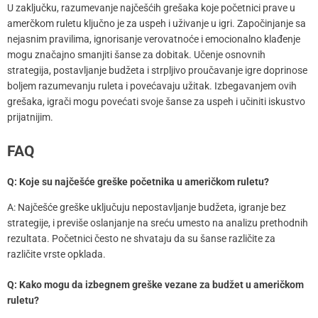
U zaključku, razumevanje najčešćih grešaka koje početnici prave u
amerčkom ruletu ključno je za uspeh i uživanje u igri. Započinjanje sa
nejasnim pravilima, ignorisanje verovatnoće i emocionalno klađenje
mogu značajno smanjiti šanse za dobitak. Učenje osnovnih
strategija, postavljanje budžeta i strpljivo proučavanje igre doprinose
boljem razumevanju ruleta i povećavaju užitak. Izbegavanjem ovih
grešaka, igrači mogu povećati svoje šanse za uspeh i učiniti iskustvo
prijatnijim.
FAQ
Q: Koje su najčešće greške početnika u američkom ruletu?
A: Najčešće greške uključuju nepostavljanje budžeta, igranje bez
strategije, i previše oslanjanje na sreću umesto na analizu prethodnih
rezultata. Početnici često ne shvataju da su šanse različite za
različite vrste opklada.
Q: Kako mogu da izbegnem greške vezane za budžet u američkom
ruletu?