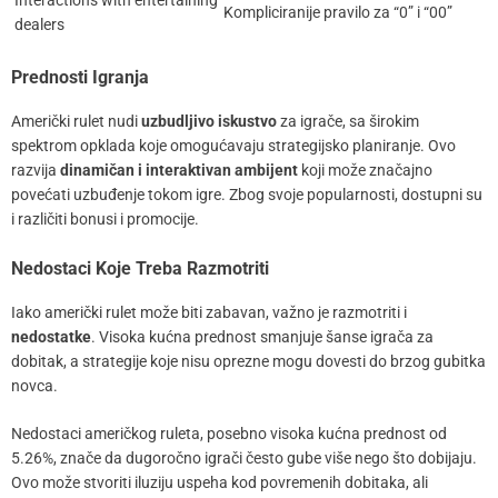
Kompliciranije pravilo za “0” i “00”
dealers
Prednosti Igranja
Američki rulet nudi
uzbudljivo iskustvo
za igrače, sa širokim
spektrom opklada koje omogućavaju strategijsko planiranje. Ovo
razvija
dinamičan i interaktivan ambijent
koji može značajno
povećati uzbuđenje tokom igre. Zbog svoje popularnosti, dostupni su
i različiti bonusi i promocije.
Nedostaci Koje Treba Razmotriti
Iako američki rulet može biti zabavan, važno je razmotriti i
nedostatke
. Visoka kućna prednost smanjuje šanse igrača za
dobitak, a strategije koje nisu oprezne mogu dovesti do brzog gubitka
novca.
Nedostaci američkog ruleta, posebno visoka kućna prednost od
5.26%, znače da dugoročno igrači često gube više nego što dobijaju.
Ovo može stvoriti iluziju uspeha kod povremenih dobitaka, ali