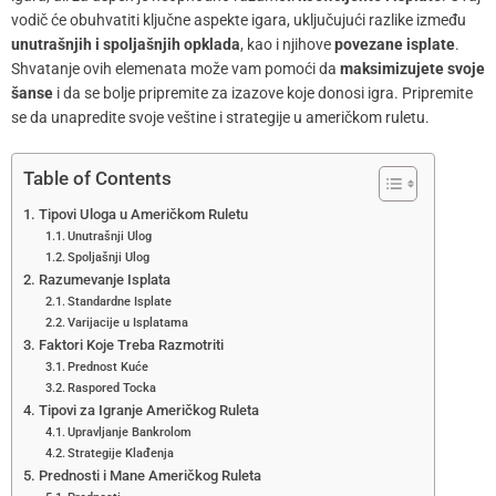
vodič će obuhvatiti ključne aspekte igara, uključujući razlike između
unutrašnjih i spoljašnjih opklada
, kao i njihove
povezane isplate
.
Shvatanje ovih elemenata može vam pomoći da
maksimizujete svoje
šanse
i da se bolje pripremite za izazove koje donosi igra. Pripremite
se da unapredite svoje veštine i strategije u američkom ruletu.
Table of Contents
Tipovi Uloga u Američkom Ruletu
Unutrašnji Ulog
Spoljašnji Ulog
Razumevanje Isplata
Standardne Isplate
Varijacije u Isplatama
Faktori Koje Treba Razmotriti
Prednost Kuće
Raspored Tocka
Tipovi za Igranje Američkog Ruleta
Upravljanje Bankrolom
Strategije Klađenja
Prednosti i Mane Američkog Ruleta